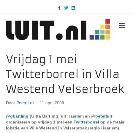
F
T
L
a
w
i
c
i
n
e
t
k
b
t
e
M
o
e
d
E
o
r
i
N
k
n
U
Vrijdag 1 mei
Twitterborrel in Villa
Westend Velserbroek
Door
Peter Luit
|
11 april 2009
@gbartling
(Gitta Bartling) uit Haarlem en @
peterluit
organiseren op vrijdag 1 mei een
Twitterborrel
op de fraaie
lokatie van Villa Westend in Velserbroek (regio Haarlem).