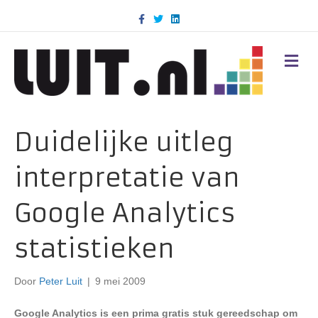
F
T
L
a
w
i
c
i
n
e
t
k
b
t
e
M
o
e
d
E
o
r
i
N
k
n
U
Duidelijke uitleg
interpretatie van
Google Analytics
statistieken
Door
Peter Luit
|
9 mei 2009
Google Analytics is een prima gratis stuk gereedschap om