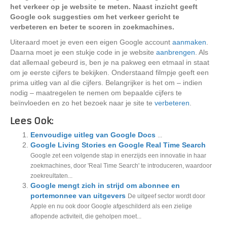
het verkeer op je website te meten. Naast inzicht geeft
Google ook suggesties om het verkeer gericht te
verbeteren en beter te scoren in zoekmachines.
Uiteraard moet je even een eigen Google account
aanmaken
.
Daarna moet je een stukje code in je website
aanbrengen
. Als
dat allemaal gebeurd is, ben je na pakweg een etmaal in staat
om je eerste cijfers te bekijken. Onderstaand filmpje geeft een
prima uitleg van al die cijfers. Belangrijker is het om – indien
nodig – maatregelen te nemen om bepaalde cijfers te
beïnvloeden en zo het bezoek naar je site te
verbeteren
.
Lees Ook:
Eenvoudige uitleg van Google Docs
...
Google Living Stories en Google Real Time Search
Google zet een volgende stap in enerzijds een innovatie in haar
zoekmachines, door 'Real Time Search' te introduceren, waardoor
zoekreultaten...
Google mengt zich in strijd om abonnee en
portemonnee van uitgevers
De uitgeef sector wordt door
Apple en nu ook door Google afgeschilderd als een zielige
aflopende activiteit, die geholpen moet...