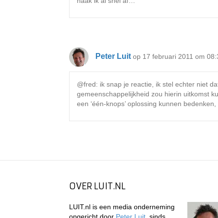
haak ik al snel af…
Peter Luit
op 17 februari 2011 om 08:
@fred: ik snap je reactie, ik stel echter niet 
gemeenschappelijkheid zou hierin uitkomst kun
een ‘één-knops’ oplossing kunnen bedenken, ter
OVER LUIT.NL
LUIT.nl is een media onderneming
opgericht door
Peter Luit
, sinds