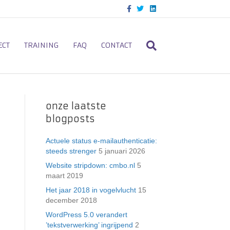
F
T
L
a
w
i
c
i
n
e
t
k
b
t
e
o
e
d
ECT
TRAINING
FAQ
CONTACT
o
r
i
k
n
onze laatste
blogposts
Actuele status e-mailauthenticatie:
steeds strenger
5 januari 2026
Website stripdown: cmbo.nl
5
maart 2019
Het jaar 2018 in vogelvlucht
15
december 2018
WordPress 5.0 verandert
’tekstverwerking’ ingrijpend
2