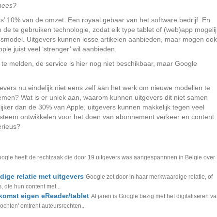
nees?
ts’ 10% van de omzet. Een royaal gebaar van het software bedrijf. En
 te gebruiken technologie, zodat elk type tablet of (web)app mogelij
nessmodel. Uitgevers kunnen losse artikelen aanbieden, maar mogen ook
ple juist veel ‘strenger’ wil aanbieden.
 te melden, de service is hier nog niet beschikbaar, maar Google
vers nu eindelijk niet eens zelf aan het werk om nieuwe modellen te
emen? Wat is er uniek aan, waarom kunnen uitgevers dit niet samen
lijker dan de 30% van Apple, uitgevers kunnen makkelijk tegen veel
systeem ontwikkelen voor het doen van abonnement verkeer en content
erieus?
ogle heeft de rechtzaak die door 19 uitgevers was aangespannnen in Belgie over
dige relatie met uitgevers
Google zet door in haar merkwaardige relatie, of
, die hun content met...
komst eigen eReader/tablet
Al jaren is Google bezig met het digitaliseren v
ochten' omtrent auteursrechten...