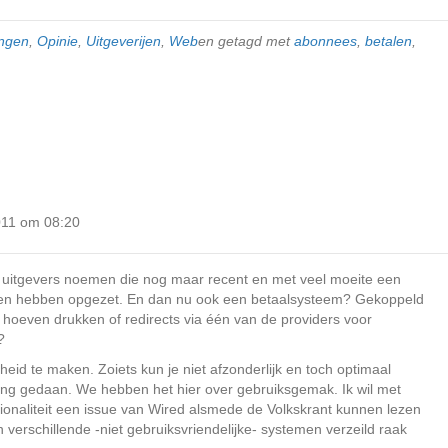
ngen
,
Opinie
,
Uitgeverijen
,
Web
en getagd met
abonnees
,
betalen
,
011 om 08:20
l uitgevers noemen die nog maar recent en met veel moeite een
ven hebben opgezet. En dan nu ook een betaalsysteem? Gekoppeld
 hoeven drukken of redirects via één van de providers voor
?
igheid te maken. Zoiets kun je niet afzonderlijk en toch optimaal
ang gedaan. We hebben het hier over gebruiksgemak. Ik wil met
tionaliteit een issue van Wired alsmede de Volkskrant kunnen lezen
 verschillende -niet gebruiksvriendelijke- systemen verzeild raak