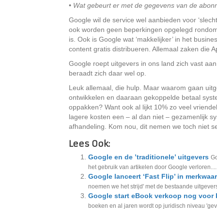
• Wat gebeurt er met de gegevens van de abon
Google wil de service wel aanbieden voor ‘slech
ook worden geen beperkingen opgelegd rondom de
is. Ook is Google wat ‘makkelijker’ in het busi
content gratis distribueren. Allemaal zaken die Ap
Google roept uitgevers in ons land zich vast aan
beraadt zich daar wel op.
Leuk allemaal, die hulp. Maar waarom gaan uitge
ontwikkelen en daaraan gekoppelde betaal syst
oppakken? Want ook al lijkt 10% zo veel vriende
lagere kosten een – al dan niet – gezamenlijk 
afhandeling. Kom nou, dit nemen we toch niet s
Lees Ook:
Google en de ’traditionele’ uitgevers
Go
het gebruik van artikelen door Google verloren....
Google lanceert ‘Fast Flip’ in merkwaar
noemen we het strijd' met de bestaande uitgevers
Google start eBook verkoop nog voor 
boeken en al jaren wordt op juridisch niveau 'gev