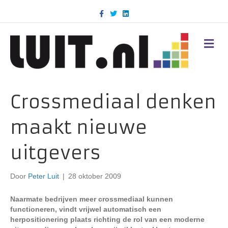
F
T
L
a
w
i
c
i
n
e
t
k
b
t
e
M
o
e
d
E
o
r
i
N
k
n
U
Crossmediaal denken
maakt nieuwe
uitgevers
Door
Peter Luit
|
28 oktober 2009
Naarmate bedrijven meer crossmediaal kunnen
functioneren, vindt vrijwel automatisch een
herpositionering plaats richting de rol van een moderne