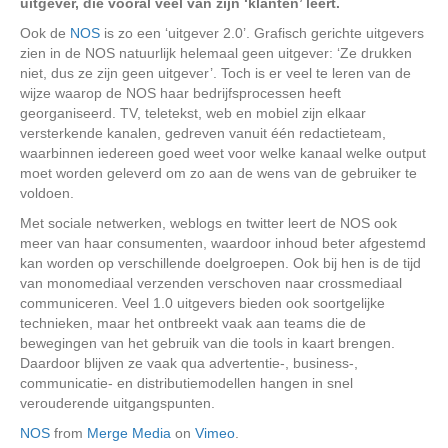
uitgever, die vooral veel van zijn ‘klanten’ leert.
Ook de
NOS
is zo een ‘uitgever 2.0’. Grafisch gerichte uitgevers
zien in de NOS natuurlijk helemaal geen uitgever: ‘Ze drukken
niet, dus ze zijn geen uitgever’. Toch is er veel te leren van de
wijze waarop de NOS haar bedrijfsprocessen heeft
georganiseerd. TV, teletekst, web en mobiel zijn elkaar
versterkende kanalen, gedreven vanuit één redactieteam,
waarbinnen iedereen goed weet voor welke kanaal welke output
moet worden geleverd om zo aan de wens van de gebruiker te
voldoen.
Met sociale netwerken, weblogs en twitter leert de NOS ook
meer van haar consumenten, waardoor inhoud beter afgestemd
kan worden op verschillende doelgroepen. Ook bij hen is de tijd
van monomediaal verzenden verschoven naar crossmediaal
communiceren. Veel 1.0 uitgevers bieden ook soortgelijke
technieken, maar het ontbreekt vaak aan teams die de
bewegingen van het gebruik van die tools in kaart brengen.
Daardoor blijven ze vaak qua advertentie-, business-,
communicatie- en distributiemodellen hangen in snel
verouderende uitgangspunten.
NOS
from
Merge Media
on
Vimeo
.