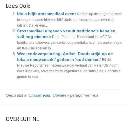
Lees Ook:
Idols blijft crossmediaal event
Gericht op de jeugd met veel
te lange reclame blokken blijft Idols een crossmediaal event bij
uitstek. Dat er een...
Crossmediaal uitgeven vanuit traditionele kanalen
valt nog niet mee
Door: Peter Luit Binnenkort in: InCT De
traditionele uitgevers van content op mediakanalen als papier, radio
en televisie zoeken in...
Weekendoverpeinzing: Artikel ‘Doodsstrijd op de
lokale nieuwsmarkt’ gedoe in ‘oud denken’
Bij de
Nieuwe Reporter een lezenswaardig verhaal van Peter Olsthoorn
over uitgevers, adverteerders, hyperlokaal en subsidies. Conclusie:
gedoe in 'oud...
Geplaatst in
Crossmedia
,
Opinie
en getagd met
nos
OVER LUIT.NL