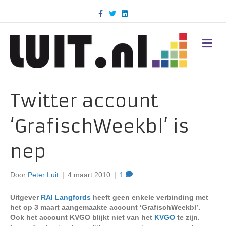
F
T
L
a
w
i
c
i
n
e
t
k
b
t
e
M
o
e
d
E
o
r
i
N
k
n
U
Twitter account
‘GrafischWeekbl’ is
nep
Door
Peter Luit
|
4 maart 2010
|
1
Uitgever
RAI Langfords
heeft geen enkele verbinding met
het op 3 maart aangemaakte account ‘GrafischWeekbl’.
Ook het account KVGO blijkt niet van het
KVGO
te zijn.