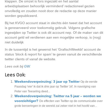
klappen. De omzet is fors ingezakt en het aantal
arbeidsplaatsen behoorlijk verminderd’ redactioneel gezien
onvolledig en zouden nooit door de redactie op deze manier
worden gepubliceerd.
Bij het KVGO account staat in slechts één tweet dat het account
is gereserveerd voor toekomstig gebruik. Volgens grafische
ingewijden op Twitter is ook dit account nep. Of de maker van dit
account geld wil verdienen aan een mogelijke verkoop, is (nog)
niet duidelijk
In de tussentijd is het gewenst het ‘GrafischWeekbl’ account de
status ‘block & report for spam’ te geven vanuit de verschillende
twitter clients of vanaf de website.
Lees ook bij
GW
.
Lees Ook:
Weekendoverpeinzing: 3 jaar op Twitter
Op de eerste
Paasdag 'vier' ik dat ik drie jaar op Twitter 'zit'. In navolging van
Peter van Teeseling deed...
Weekendoverpeinzing: Twitter na 5 jaar – worden we
voorzichtiger?
De effecten van Twitter op de communicatie over
grote beroeringen in de wereld zal zeker niet in het hoofd van...