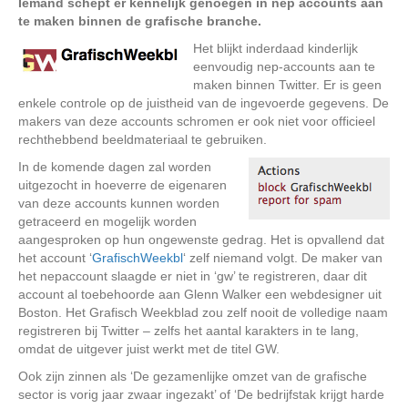
Iemand schept er kennelijk genoegen in nep accounts aan
te maken binnen de grafische branche.
Het blijkt inderdaad kinderlijk
eenvoudig nep-accounts aan te
maken binnen Twitter. Er is geen
enkele controle op de juistheid van de ingevoerde gegevens. De
makers van deze accounts schromen er ook niet voor officieel
rechthebbend beeldmateriaal te gebruiken.
In de komende dagen zal worden
uitgezocht in hoeverre de eigenaren
van deze accounts kunnen worden
getraceerd en mogelijk worden
aangesproken op hun ongewenste gedrag. Het is opvallend dat
het account ‘
GrafischWeekbl
‘ zelf niemand volgt. De maker van
het nepaccount slaagde er niet in ‘gw’ te registreren, daar dit
account al toebehoorde aan Glenn Walker een webdesigner uit
Boston. Het Grafisch Weekblad zou zelf nooit de volledige naam
registreren bij Twitter – zelfs het aantal karakters in te lang,
omdat de uitgever juist werkt met de titel GW.
Ook zijn zinnen als ‘De gezamenlijke omzet van de grafische
sector is vorig jaar zwaar ingezakt’ of ‘De bedrijfstak krijgt harde