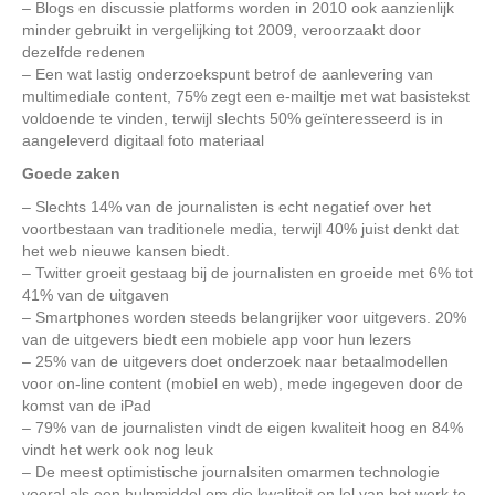
– Blogs en discussie platforms worden in 2010 ook aanzienlijk
minder gebruikt in vergelijking tot 2009, veroorzaakt door
dezelfde redenen
– Een wat lastig onderzoekspunt betrof de aanlevering van
multimediale content, 75% zegt een e-mailtje met wat basistekst
voldoende te vinden, terwijl slechts 50% geïnteresseerd is in
aangeleverd digitaal foto materiaal
Goede zaken
– Slechts 14% van de journalisten is echt negatief over het
voortbestaan van traditionele media, terwijl 40% juist denkt dat
het web nieuwe kansen biedt.
– Twitter groeit gestaag bij de journalisten en groeide met 6% tot
41% van de uitgaven
– Smartphones worden steeds belangrijker voor uitgevers. 20%
van de uitgevers biedt een mobiele app voor hun lezers
– 25% van de uitgevers doet onderzoek naar betaalmodellen
voor on-line content (mobiel en web), mede ingegeven door de
komst van de iPad
– 79% van de journalisten vindt de eigen kwaliteit hoog en 84%
vindt het werk ook nog leuk
– De meest optimistische journalsiten omarmen technologie
vooral als een hulpmiddel om die kwaliteit en lol van het werk te