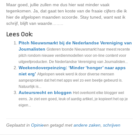
Maar goed, jullie zullen me dus hier wat minder vaak
tegenkomen. Ja, dat gaat ten koste van de fraaie cijfers die ik
hier de afgelopen maanden scoorde. Stay tuned, want wat ik
schrijf, blijft van waarde……..
Lees Ook:
Pitch Nieuwsmarkt bij de Nederlandse Vereniging van
Journalisten
Gisteren toonde Nieuwsmarkt haar meest recente
pitch rondom nieuwe verdienmodellen voor on-line content voor
uitgeefproducten. De Nederlandse Vereniging van Journalisten...
Weekendoverpeinzing: ‘Minder ‘honger’ naar apps
niet erg’
Afgelopen week werd ik door diverse mensen
aangesproken dat het met apps wel zo een beetje gebeurd is.
Natuurlijk is...
Auteursrecht en bloggen
Het overkomt elke blogger wel
eens. Je ziet een goed, leuk of aardig artikel, je kopieert het op je
eigen...
Geplaatst in
Opinie
en getagd met
andere zaken
,
schrijven