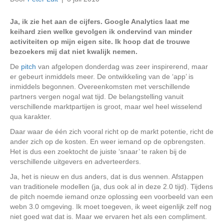
Ja, ik zie het aan de cijfers. Google Analytics laat me
keihard zien welke gevolgen ik ondervind van minder
activiteiten op mijn eigen site. Ik hoop dat de trouwe
bezoekers mij dat niet kwalijk nemen.
De
pitch
van afgelopen donderdag was zeer inspirerend, maar
er gebeurt inmiddels meer. De ontwikkeling van de ‘app’ is
inmiddels begonnen. Overeenkomsten met verschillende
partners vergen nogal wat tijd. De belangstelling vanuit
verschillende marktpartijen is groot, maar wel heel wisselend
qua karakter.
Daar waar de één zich vooral richt op de markt potentie, richt de
ander zich op de kosten. En weer iemand op de opbrengsten.
Het is dus een zoektocht de juiste ‘snaar’ te raken bij de
verschillende uitgevers en adverteerders.
Ja, het is nieuw en dus anders, dat is dus wennen. Afstappen
van traditionele modellen (ja, dus ook al in deze 2.0 tijd). Tijdens
de pitch noemde iemand onze oplossing een voorbeeld van een
webn 3.0 omgeving. Ik moet toegeven, ik weet eigenlijk zelf nog
niet goed wat dat is. Maar we ervaren het als een compliment.