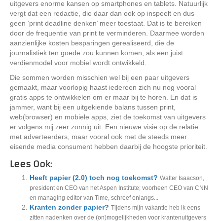
uitgevers enorme kansen op smartphones en tablets. Natuurlijk
vergt dat een redactie, die daar dan ook op inspeelt en dus
geen ‘print deadline denken’ meer toestaat. Dat is te bereiken
door de frequentie van print te verminderen. Daarmee worden
aanzienlijke kosten besparingen gerealiseerd, die de
journalistiek ten goede zou kunnen komen, als een juist
verdienmodel voor mobiel wordt ontwikkeld.
Die sommen worden misschien wel bij een paar uitgevers
gemaakt, maar voorlopig haast iedereen zich nu nog vooral
gratis apps te ontwikkelen om er maar bij te horen. En dat is
jammer, want bij een uitgekiende balans tussen print,
web(browser) en mobiele apps, ziet de toekomst van uitgevers
er volgens mij zeer zonnig uit. Een nieuwe visie op de relatie
met adverteerders, maar vooral ook met de steeds meer
eisende media consument hebben daarbij de hoogste prioriteit.
Lees Ook:
Heeft papier (2.0) toch nog toekomst?
Walter Isaacson,
president en CEO van het Aspen Institute; voorheen CEO van CNN
en managing editor van Time, schreef onlangs...
Kranten zonder papier?
Tijdens mijn vakantie heb ik eens
zitten nadenken over de (on)mogelijkheden voor krantenuitgevers