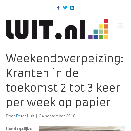
F
T
L
a
w
i
c
i
n
e
t
k
b
t
e
M
o
e
d
E
o
r
i
N
k
n
U
Weekendoverpeizing:
Kranten in de
toekomst 2 tot 3 keer
per week op papier
Door
Peter Luit
|
24 september 2010
Het dagelijks