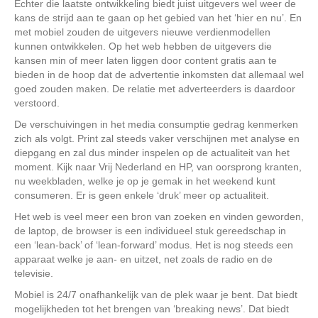
Echter die laatste ontwikkeling biedt juist uitgevers wel weer de
kans de strijd aan te gaan op het gebied van het ‘hier en nu’. En
met mobiel zouden de uitgevers nieuwe verdienmodellen
kunnen ontwikkelen. Op het web hebben de uitgevers die
kansen min of meer laten liggen door content gratis aan te
bieden in de hoop dat de advertentie inkomsten dat allemaal wel
goed zouden maken. De relatie met adverteerders is daardoor
verstoord.
De verschuivingen in het media consumptie gedrag kenmerken
zich als volgt. Print zal steeds vaker verschijnen met analyse en
diepgang en zal dus minder inspelen op de actualiteit van het
moment. Kijk naar Vrij Nederland en HP, van oorsprong kranten,
nu weekbladen, welke je op je gemak in het weekend kunt
consumeren. Er is geen enkele ‘druk’ meer op actualiteit.
Het web is veel meer een bron van zoeken en vinden geworden,
de laptop, de browser is een individueel stuk gereedschap in
een ‘lean-back’ of ‘lean-forward’ modus. Het is nog steeds een
apparaat welke je aan- en uitzet, net zoals de radio en de
televisie.
Mobiel is 24/7 onafhankelijk van de plek waar je bent. Dat biedt
mogelijkheden tot het brengen van ‘breaking news’. Dat biedt