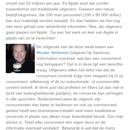
omzet van 52 miljoen per jaar. En Apple doet dat zonder
tussenkomst van traditionele uitgevers. Gewoon een nieuw
bedrijf begonnen, die 100 man personeel (100 x 80.000 dollar)
kan dus makkelijk worden betaald. En dan hebben we het nog
niet eens gehad over advertentie inkomsten. Nee, als uitgevers
gaan piepen om Apple: ‘Ga aan het werk en leer van Apple in
plaats van ze te bevechten’.
De volgende van de deze week kwam van
Wouter Verkennis
(uitgever bij Sanoma):
‘information overload: wat kan een consument
nog behappen?’ Dat is in deze tijd een terechte
vraag. Uitgevers willen het liefst niet dat de
consument controle krijgt over hetgeen hij of zij
consumeert, willekeurig of dit nu redactionele- of commerciële
content betreft. Ik denk juist dat profielen en filters (al dan niet in
bezit van belanghebbende partijen), de conversie kan verhogen
in alle opzichten. Redactioneel weet de uitgever zijn
consumenten dan beter te bedienen en ook op commercieel
gebied heeft een brandowner/retailer veel meer kwalitatieve
conversie in plaats van alleen maar kwantitatief bereik. Dus mijn
advies is: ‘Geef elke consument een eigen stuur en de
informatie overload verdwijnt’. Belangrijk is wel dat de mens