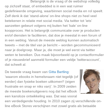
Belangrijk is de vraag of de webshop volledig
op zichzelf staat, of embedded is in een wat ruimer
gedefinieerde omgeving, waarbinnen social media en rol speelt.
Zelf denk ik dat ‘stand-alone’ on-line shops niet zo heel veel
betekenen in relatie met social media. Via twitter tot ‘iets’
aanzetten gebeurt volgens mij buiten het ‘kale’ on-line
koopproces. Het is belangrijk communicatie over je producten
en/of diensten te faciliteren, dat doe je meestal in een forum of
in een weblog. Vanuit de meeste weblog kunnen automatisch
tweets – met de titel van je bericht – worden gecommuniceerd
naar je doelgroep. Maar ja, die moet je wel eerst via twitter
weten te bereiken. Dus maak bijvoorbeeld op je contactformulier
of je nieuwsbrief aanmeld formulier een veldje ’twitteraccount’,
dat scheelt al.
De tweede vraag kwam van
Gitta Bartling
:
‘waarom ebooks in hemelsnaam niet tegelijk (of
eerder) dan fysieke boeken uitkomen!! (eigen
frustratie en snap er niks van)’. In 2009 zeiden
de meeste boekenuitgevers nog dat het eBook
een kansloze ontwikkeling was. Dat was vooral
een verdedigende houding. In 2010 zagen zij verschillende on-
line eBook Stores verschijnen met zowel gratis als betaalde