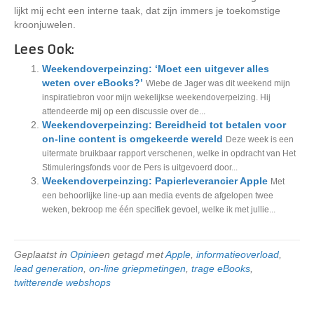
lijkt mij echt een interne taak, dat zijn immers je toekomstige
kroonjuwelen.
Lees Ook:
Weekendoverpeinzing: ‘Moet een uitgever alles
weten over eBooks?’
Wiebe de Jager was dit weekend mijn
inspiratiebron voor mijn wekelijkse weekendoverpeizing. Hij
attendeerde mij op een discussie over de...
Weekendoverpeinzing: Bereidheid tot betalen voor
on-line content is omgekeerde wereld
Deze week is een
uitermate bruikbaar rapport verschenen, welke in opdracht van Het
Stimuleringsfonds voor de Pers is uitgevoerd door...
Weekendoverpeinzing: Papierleverancier Apple
Met
een behoorlijke line-up aan media events de afgelopen twee
weken, bekroop me één specifiek gevoel, welke ik met jullie...
Geplaatst in
Opinie
en getagd met
Apple
,
informatieoverload
,
lead generation
,
on-line griepmetingen
,
trage eBooks
,
twitterende webshops