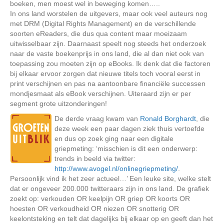
boeken, men moest wel in beweging komen…..
In ons land worstelen de uitgevers, maar ook veel auteurs nog
met DRM (Digital Rights Management) en de verschillende
soorten eReaders, die dus qua content maar moeizaam
uitwisselbaar zijn. Daarnaast speelt nog steeds het onderzoek
naar de vaste boekenprijs in ons land, die al dan niet ook van
toepassing zou moeten zijn op eBooks. Ik denk dat die factoren
bij elkaar ervoor zorgen dat nieuwe titels toch vooral eerst in
print verschijnen en pas na aantoonbare financiële successen
mondjesmaat als eBook verschijnen. Uiteraard zijn er per
segment grote uitzonderingen!
De derde vraag kwam van
Ronald Borghardt
, die
deze week een paar dagen ziek thuis vertoefde
en dus op zoek ging naar een digitale
griepmeting: ‘misschien is dit een onderwerp:
trends in beeld via twitter:
http://www.avogel.nl/onlinegriepmeting/
.
Persoonlijk vind ik het zeer actueel…’ Een leuke site, welke stelt
dat er ongeveer 200.000 twitteraars zijn in ons land. De grafiek
zoekt op: verkouden OR keelpijn OR griep OR koorts OR
hoesten OR verkoudheid OR niezen OR snotterig OR
keelontsteking en telt dat dagelijks bij elkaar op en geeft dan het