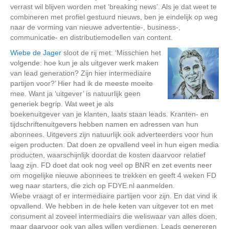
verrast wil blijven worden met ‘breaking news’. Als je dat weet te
combineren met profiel gestuurd nieuws, ben je eindelijk op weg
naar de vorming van nieuwe advertentie-, business-,
communicatie- en distributiemodellen van content.
Wiebe de Jager
sloot de rij met: ‘Misschien het
volgende: hoe kun je als uitgever werk maken
van lead generation? Zijn hier intermediaire
partijen voor?’ Hier had ik de meeste moeite
mee. Want ja ‘uitgever’ is natuurlijk geen
generiek begrip. Wat weet je als
boekenuitgever van je klanten, laats staan leads. Kranten- en
tijdschriftenuitgevers hebben namen en adressen van hun
abonnees. Uitgevers zijn natuurlijk ook adverteerders voor hun
eigen producten. Dat doen ze opvallend veel in hun eigen media
producten, waarschijnlijk doordat de kosten daarvoor relatief
laag zijn. FD doet dat ook nog veel op BNR en zet events neer
om mogelijke nieuwe abonnees te trekken en geeft 4 weken FD
weg naar starters, die zich op FDYE.nl aanmelden.
Wiebe vraagt of er intermediaire partijen voor zijn. En dat vind ik
opvallend. We hebben in de hele keten van uitgever tot en met
consument al zoveel intermediairs die weliswaar van alles doen,
maar daarvoor ook van alles willen verdienen. Leads genereren