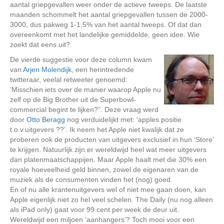
aantal griepgevallen weer onder de actieve tweeps. De laatste
maanden schommelt het aantal griepgevallen tussen de 2000-
3000, dus pakweg 1-1,5% van het aantal tweeps. Of dat dan
overeenkomt met het landelijke gemiddelde, geen idee. Wie
zoekt dat eens uit?
De vierde suggestie voor deze column kwam
van
Arjen Molendijk
, een herintredende
twitteraar, veelal retweeter genoemd:
‘Misschien iets over de manier waarop Apple nu
zelf op de Big Brother uit de Superbowl-
commercial begint te lijken?”. Deze vraag werd
door
Otto Beragg
nog verduidelijkt met: ‘apples positie
t.o.v.uitgevers ??’. Ik neem het Apple niet kwalijk dat ze
proberen ook de producten van uitgevers exclusief in hun ‘Store’
te krijgen. Natuurlijk zijn er wereldwijd heel wat meer uitgevers
dan platenmaatschappijen. Maar Apple haalt met die 30% een
royale hoeveelheid geld binnen, zowel de eigenaren van de
muziek als de consumenten vinden het (nog) goed.
En of nu alle krantenuitgevers wel of niet mee gaan doen, kan
Apple eigenlijk niet zo hel veel schelen. The Daily (nu nog alleen
als iPad only) gaat voor 99 cent per week de deur uit.
Wereldwijd een miljoen ‘aanhangers’? Toch mooi voor een