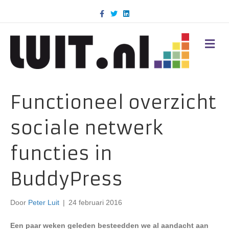
F
T
L
a
w
i
c
i
n
e
t
k
b
t
e
M
o
e
d
E
o
r
i
N
k
n
U
Functioneel overzicht
sociale netwerk
functies in
BuddyPress
Door
Peter Luit
|
24 februari 2016
Een paar weken geleden besteedden we al aandacht aan