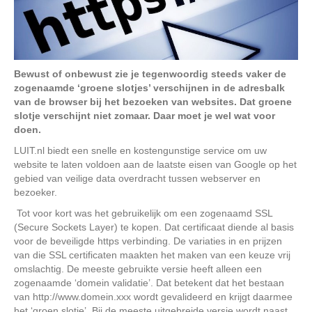
Bewust of onbewust zie je tegenwoordig steeds vaker de
zogenaamde ‘groene slotjes’ verschijnen in de adresbalk
van de browser bij het bezoeken van websites. Dat groene
slotje verschijnt niet zomaar. Daar moet je wel wat voor
doen.
LUIT.nl biedt een snelle en kostengunstige service om uw
website te laten voldoen aan de laatste eisen van Google op het
gebied van veilige data overdracht tussen webserver en
bezoeker.
Tot voor kort was het gebruikelijk om een zogenaamd SSL
(Secure Sockets Layer) te kopen. Dat certificaat diende al basis
voor de beveiligde https verbinding. De variaties in en prijzen
van die SSL certificaten maakten het maken van een keuze vrij
omslachtig. De meeste gebruikte versie heeft alleen een
zogenaamde ‘domein validatie’. Dat betekent dat het bestaan
van http://www.domein.xxx wordt gevalideerd en krijgt daarmee
het ‘groen slotje’. Bij de meeste uitgebreide versie wordt naast