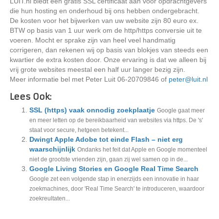
LUIT.nl biedt een gratis SSL certificaat aan voor opdrachtgevers
die hun hosting en onderhoud bij ons hebben ondergebracht.
De kosten voor het bijwerken van uw website zijn 80 euro ex.
BTW op basis van 1 uur werk om de http/https conversie uit te
voeren. Mocht er sprake zijn van heel veel handmatig
corrigeren, dan rekenen wij op basis van blokjes van steeds een
kwartier de extra kosten door. Onze ervaring is dat we alleen bij
vrij grote websites meestal een half uur langer bezig zijn.
Meer informatie bel met Peter Luit 06-20709846 of
peter@luit.nl
Lees Ook:
SSL (https) vaak onnodig zoekplaatje
Google gaat meer
en meer letten op de bereikbaarheid van websites via https. De 's'
staat voor secure, hetgeen betekent...
Dwingt Apple Adobe tot einde Flash – niet erg
waarschijnlijk
Ondanks het feit dat Apple en Google momenteel
niet de grootste vrienden zijn, gaan zij wel samen op in de...
Google Living Stories en Google Real Time Search
Google zet een volgende stap in enerzijds een innovatie in haar
zoekmachines, door 'Real Time Search' te introduceren, waardoor
zoekreultaten...