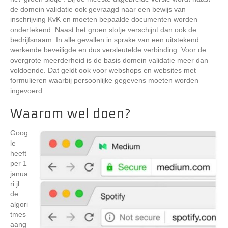
de domein validatie ook gevraagd naar een bewijs van
inschrijving KvK en moeten bepaalde documenten worden
ondertekend. Naast het groen slotje verschijnt dan ook de
bedrijfsnaam. In alle gevallen in sprake van een uitstekend
werkende beveiligde en dus versleutelde verbinding. Voor de
overgrote meerderheid is de basis domein validatie meer dan
voldoende. Dat geldt ook voor webshops en websites met
formulieren waarbij persoonlijke gegevens moeten worden
ingevoerd.
Waarom wel doen?
Goog
le
heeft
per 1
janua
ri jl.
de
algori
tmes
aang