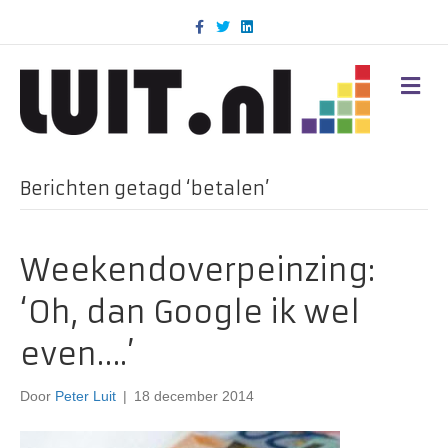
F
T
L
a
w
i
c
i
n
e
t
k
b
t
e
M
o
e
d
E
o
r
i
N
k
n
U
Berichten getagd ‘betalen’
Weekendoverpeinzing:
‘Oh, dan Google ik wel
even….’
Door
Peter Luit
|
18 december 2014