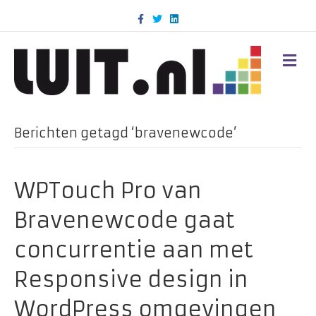
F
T
L
a
w
i
c
i
n
e
t
k
b
t
e
M
o
e
d
E
o
r
i
N
k
n
U
Berichten getagd ‘bravenewcode’
WPTouch Pro van
Bravenewcode gaat
concurrentie aan met
Responsive design in
WordPress omgevingen