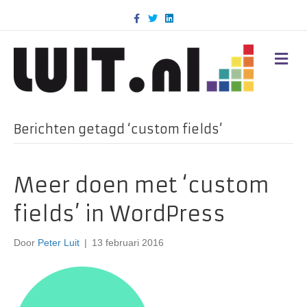
F
T
L
a
w
i
c
i
n
e
t
k
b
t
e
M
o
e
d
E
o
r
i
N
k
n
U
Berichten getagd ‘custom fields’
Meer doen met ‘custom
fields’ in WordPress
Door
Peter Luit
|
13 februari 2016