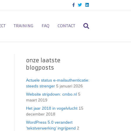
F
T
L
a
w
i
c
i
n
e
t
k
b
t
e
o
e
d
ECT
TRAINING
FAQ
CONTACT
o
r
i
k
n
onze laatste
blogposts
Actuele status e-mailauthenticatie:
steeds strenger
5 januari 2026
Website stripdown: cmbo.nl
5
maart 2019
Het jaar 2018 in vogelvlucht
15
december 2018
WordPress 5.0 verandert
’tekstverwerking’ ingrijpend
2