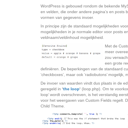
WordPress is gebouwd rondom de bekende MySQL
en velden, die onder andere pagina’s en posts 
vormen van gegevens invoer.
In principe zijn de standaard mogelijkheden voor
mogelijkheden in je normale editor voor posts en
veldnaam/veldinhoud mogelijkheid.
Met de Custo
meer overee
zou verwacht
een grote re
definiëren. De beperkingen van de standaard cu
‘checkboxes’, maar ook ‘radiobutons’ mogelijk, 
De invoer van waarden vindt dus plaats in de e
geregeld in
‘
the loop
‘
(loop.php). Om te voorko
loop’ wordt overschreven, is het verstandig eer
voor het weergaven van Custom Fields regelt. Da
Child Theme.