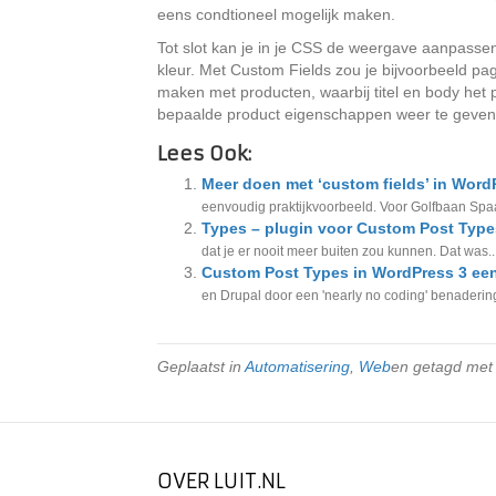
eens condtioneel mogelijk maken.
Tot slot kan je in je CSS de weergave aanpasse
kleur. Met Custom Fields zou je bijvoorbeeld pa
maken met producten, waarbij titel en body het
bepaalde product eigenschappen weer te geven
Lees Ook:
Meer doen met ‘custom fields’ in Word
eenvoudig praktijkvoorbeeld. Voor Golfbaan Sp
Types – plugin voor Custom Post Type
dat je er nooit meer buiten zou kunnen. Dat was..
Custom Post Types in WordPress 3 een
en Drupal door een 'nearly no coding' benaderin
Geplaatst in
Automatisering
,
Web
en getagd me
OVER LUIT.NL