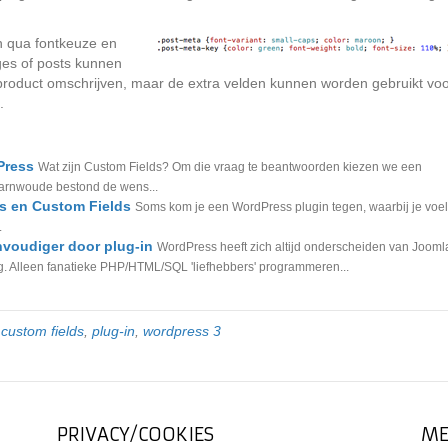
n qua fontkeuze en
ges of posts kunnen
 product omschrijven, maar de extra velden kunnen worden gebruikt vo
.
Press
Wat zijn Custom Fields? Om die vraag te beantwoorden kiezen we een
aarnwoude bestond de wens...
s en Custom Fields
Soms kom je een WordPress plugin tegen, waarbij je voel
.
voudiger door plug-in
WordPress heeft zich altijd onderscheiden van Jooml
g. Alleen fanatieke PHP/HTML/SQL 'liefhebbers' programmeren...
t
custom fields
,
plug-in
,
wordpress 3
PRIVACY/COOKIES
ME