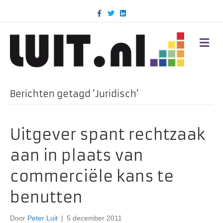
F
T
L
a
w
i
c
i
n
e
t
k
b
t
e
M
o
e
d
E
o
r
i
N
k
n
U
Berichten getagd ‘Juridisch’
Uitgever spant rechtzaak
aan in plaats van
commerciële kans te
benutten
Door
Peter Luit
|
5 december 2011