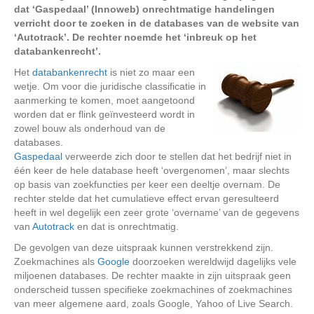
dat ‘Gaspedaal’ (Innoweb) onrechtmatige handelingen
verricht door te zoeken in de databases van de website van
‘Autotrack’. De rechter noemde het ‘inbreuk op het
databankenrecht’.
Het
databankenrecht
is niet zo maar een
wetje. Om voor die juridische classificatie in
aanmerking te komen, moet aangetoond
worden dat er flink geïnvesteerd wordt in
zowel bouw als onderhoud van de
databases.
Gaspedaal
verweerde zich door te stellen dat het bedrijf niet in
één keer de hele database heeft ‘overgenomen’, maar slechts
op basis van zoekfuncties per keer een deeltje overnam. De
rechter stelde dat het cumulatieve effect ervan geresulteerd
heeft in wel degelijk een zeer grote ‘overname’ van de gegevens
van
Autotrack
en dat is onrechtmatig.
De gevolgen van deze uitspraak kunnen verstrekkend zijn.
Zoekmachines als
Google
doorzoeken wereldwijd dagelijks vele
miljoenen databases. De rechter maakte in zijn uitspraak geen
onderscheid tussen specifieke zoekmachines of zoekmachines
van meer algemene aard, zoals Google, Yahoo of Live Search.