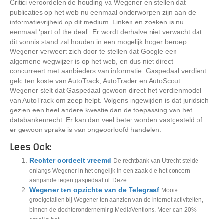
Critici veroordelen de houding va Wegener en stellen dat
publicaties op het web nu eenmaal onderworpen zijn aan de
informatievrijheid op dit medium. Linken en zoeken is nu
eenmaal ‘part of the deal’. Er wordt derhalve niet verwacht dat
dit vonnis stand zal houden in een mogelijk hoger beroep.
Wegener verweert zich door te stellen dat Google een
algemene wegwijzer is op het web, en dus niet direct
concurreert met aanbieders van informatie. Gaspedaal verdient
geld ten koste van AutoTrack, AutoTrader en AutoScout.
Wegener stelt dat Gaspedaal gewoon direct het verdienmodel
van AutoTrack om zeep helpt. Volgens ingewijden is dat juridsich
gezien een heel andere kwestie dan de toepassing van het
databankenrecht. Er kan dan veel beter worden vastgesteld of
er gewoon sprake is van ongeoorloofd handelen.
Lees Ook:
Rechter oordeelt vreemd
De rechtbank van Utrecht stelde
onlangs Wegener in het ongelijk in een zaak die het concern
aanpande tegen gaspedaal.nl. Deze...
Wegener ten opzichte van de Telegraaf
Mooie
groeigetallen bij Wegener ten aanzien van de internet activiteiten,
binnen de dochteronderneming MediaVentions. Meer dan 20%