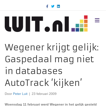
F
T
L
a
w
i
c
i
n
e
t
k
b
t
e
M
o
e
d
E
o
r
i
N
k
n
U
Wegener krijgt gelijk:
Gaspedaal mag niet
in databases
AutoTrack ‘kijken’
Door
Peter Luit
|
23 februari 2009
Woensdag 11 februari werd Wegener in het gelijk gesteld