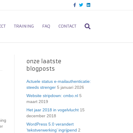
F
T
L
a
w
i
c
i
n
e
t
k
b
t
e
o
e
d
ECT
TRAINING
FAQ
CONTACT
o
r
i
k
n
onze laatste
blogposts
Actuele status e-mailauthenticatie:
steeds strenger
5 januari 2026
Website stripdown: cmbo.nl
5
maart 2019
Het jaar 2018 in vogelvlucht
15
december 2018
ning
WordPress 5.0 verandert
er
’tekstverwerking’ ingrijpend
2