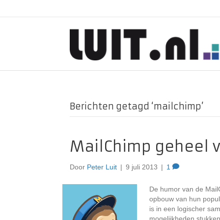
Berichten getagd ‘mailchimp’
MailChimp geheel 
Door
Peter Luit
|
9 juli 2013
|
1
De humor van de MailC
opbouw van hun populai
is in een logischer sa
mogelijkheden stukken 