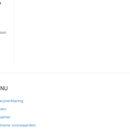
’
 aan
.
NU
acyverklaring
kies
laimer
emene voorwaarden