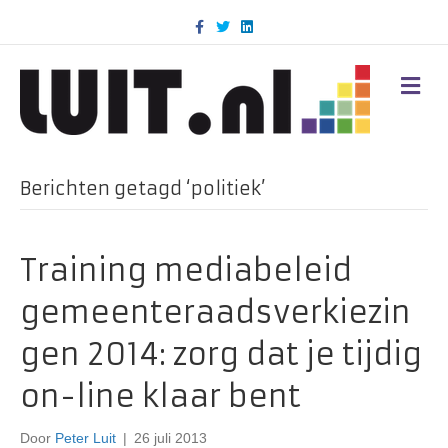
F
T
L
a
w
i
c
i
n
e
t
k
b
t
e
M
o
e
d
E
o
r
i
N
k
n
U
Berichten getagd ‘politiek’
Training mediabeleid
gemeenteraadsverkiezin
gen 2014: zorg dat je tijdig
on-line klaar bent
Door
Peter Luit
|
26 juli 2013