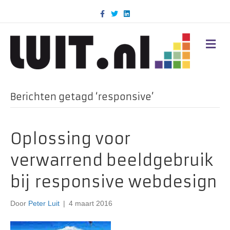
F
T
L
a
w
i
c
i
n
e
t
k
b
t
e
M
o
e
d
E
o
r
i
N
k
n
U
Berichten getagd ‘responsive’
Oplossing voor
verwarrend beeldgebruik
bij responsive webdesign
Door
Peter Luit
|
4 maart 2016