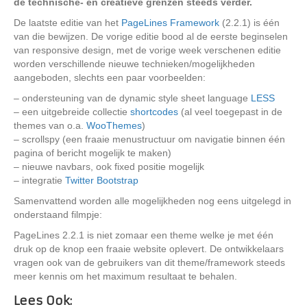
de technische- en creatieve grenzen steeds verder.
De laatste editie van het
PageLines Framework
(2.2.1) is één
van die bewijzen. De vorige editie bood al de eerste beginselen
van responsive design, met de vorige week verschenen editie
worden verschillende nieuwe technieken/mogelijkheden
aangeboden, slechts een paar voorbeelden:
– ondersteuning van de dynamic style sheet language
LESS
– een uitgebreide collectie
shortcodes
(al veel toegepast in de
themes van o.a.
WooThemes
)
– scrollspy (een fraaie menustructuur om navigatie binnen één
pagina of bericht mogelijk te maken)
– nieuwe navbars, ook fixed positie mogelijk
– integratie
Twitter Bootstrap
Samenvattend worden alle mogelijkheden nog eens uitgelegd in
onderstaand filmpje:
PageLines 2.2.1 is niet zomaar een theme welke je met één
druk op de knop een fraaie website oplevert. De ontwikkelaars
vragen ook van de gebruikers van dit theme/framework steeds
meer kennis om het maximum resultaat te behalen.
Lees Ook: