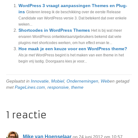
WordPress 3 vraagt aanpassingen Themes en Plug-
ins
Gisteren kreeg ik de beschikking over de eerste Release
Candidate van WordPress versie 3. Dat betekent dat over enkele
weken...
Shortcodes in WordPress Themes
Het is bij wat meer
ervaren WordPress ontwikkelaars/gebruikers bekend dat vele
plugins met shortcodes werken, om hun effect ervan te...
Hoe maak je een keuze voor een WordPress theme?
Als je met WordPress begint is het maken van een theme in het
begin vrij lastig. Doorgaans kies je voor...
Geplaatst in
Innovatie
,
Mobiel
,
Ondernemingen
,
Web
en getagd
met
PageLines.com
,
responsive
,
theme
1 reactie
Mike van Hoenselaar
op 24 juni 2012 om 10:57