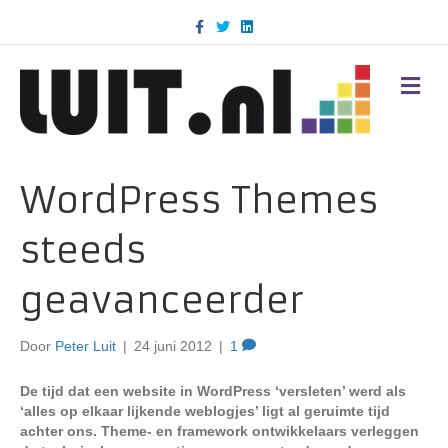
F
T
L
a
w
i
c
i
n
e
t
k
b
t
e
M
o
e
d
E
o
r
i
N
k
n
U
WordPress Themes
steeds
geavanceerder
Door
Peter Luit
|
24 juni 2012
|
1
De tijd dat een website in WordPress ‘versleten’ werd als
‘alles op elkaar lijkende weblogjes’ ligt al geruimte tijd
achter ons. Theme- en framework ontwikkelaars verleggen