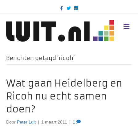
F
T
L
a
w
i
c
i
n
e
t
k
b
t
e
M
o
e
d
E
o
r
i
N
k
n
U
Berichten getagd ‘ricoh’
Wat gaan Heidelberg en
Ricoh nu echt samen
doen?
Door
Peter Luit
|
1 maart 2011
|
1