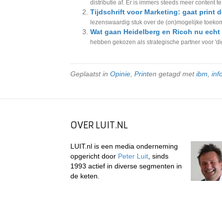
distributie af. Er is immers steeds meer content te
Tijdschrift voor Marketing: gaat print
lezenswaardig stuk over de (on)mogelijke toekomst
Wat gaan Heidelberg en Ricoh nu ech
hebben gekozen als strategische partner voor 'digi
Geplaatst in
Opinie
,
Print
en getagd met
ibm
,
inf
OVER LUIT.NL
LUIT.nl is een media onderneming
opgericht door
Peter Luit
, sinds
1993 actief in diverse segmenten in
de keten.