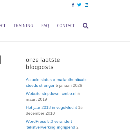
F
T
L
a
w
i
c
i
n
e
t
k
b
t
e
o
e
d
ECT
TRAINING
FAQ
CONTACT
o
r
i
k
n
l
onze laatste
blogposts
Actuele status e-mailauthenticatie:
steeds strenger
5 januari 2026
Website stripdown: cmbo.nl
5
maart 2019
Het jaar 2018 in vogelvlucht
15
december 2018
WordPress 5.0 verandert
’tekstverwerking’ ingrijpend
2