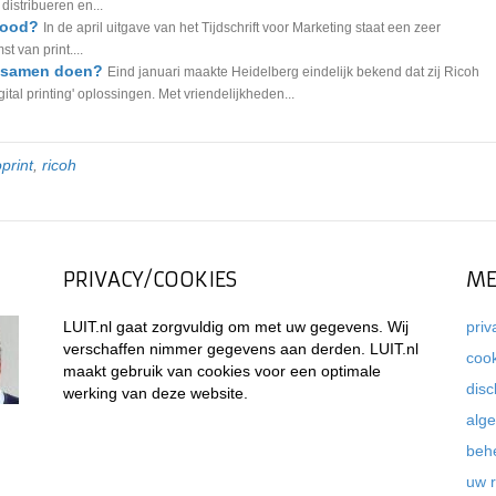
 distribueren en...
 dood?
In de april uitgave van het Tijdschrift voor Marketing staat een zeer
 van print....
t samen doen?
Eind januari maakte Heidelberg eindelijk bekend dat zij Ricoh
tal printing' oplossingen. Met vriendelijkheden...
oprint
,
ricoh
PRIVACY/COOKIES
ME
LUIT.nl gaat zorgvuldig om met uw gegevens. Wij
priv
verschaffen nimmer gegevens aan derden. LUIT.nl
coo
maakt gebruik van cookies voor een optimale
disc
werking van deze website.
alg
beh
uw 