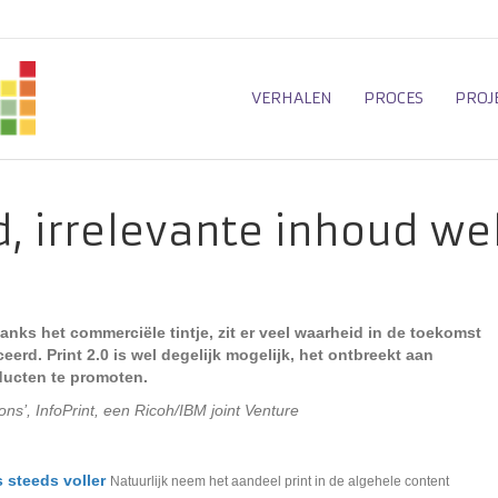
VERHALEN
PROCES
PROJ
od, irrelevante inhoud we
anks het commerciële tintje, zit er veel waarheid in de toekomst
erd. Print 2.0 is wel degelijk mogelijk, het ontbreekt aan
ducten te promoten.
ions’, InfoPrint, een Ricoh/IBM joint Venture
 steeds voller
Natuurlijk neem het aandeel print in de algehele content