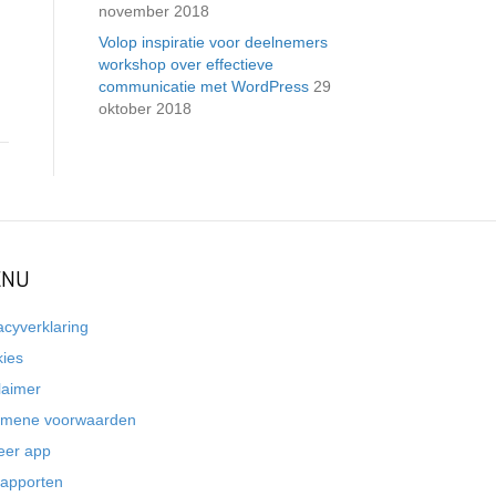
november 2018
Volop inspiratie voor deelnemers
workshop over effectieve
communicatie met WordPress
29
oktober 2018
NU
acyverklaring
kies
laimer
emene voorwaarden
eer app
rapporten