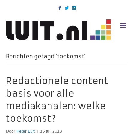
F
T
L
a
w
i
c
i
n
e
t
k
b
t
e
M
o
e
d
E
o
r
i
N
k
n
U
Berichten getagd ‘toekomst’
Redactionele content
basis voor alle
mediakanalen: welke
toekomst?
Door
Peter Luit
|
15 juli 2013