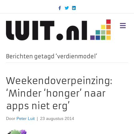
F
T
L
a
w
i
c
i
n
e
t
k
b
t
e
M
o
e
d
E
o
r
i
N
k
n
U
Berichten getagd ‘verdienmodel’
Weekendoverpeinzing:
‘Minder ‘honger’ naar
apps niet erg’
Door
Peter Luit
|
23 augustus 2014