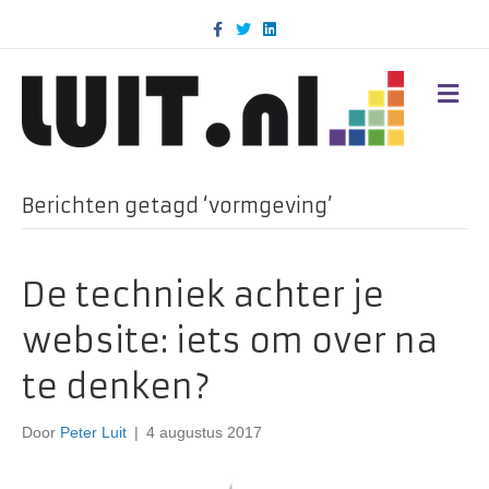
F
T
L
a
w
i
c
i
n
e
t
k
b
t
e
M
o
e
d
E
o
r
i
N
k
n
U
Berichten getagd ‘vormgeving’
De techniek achter je
website: iets om over na
te denken?
Door
Peter Luit
|
4 augustus 2017