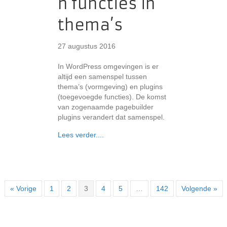
n functies in
thema’s
27 augustus 2016
In WordPress omgevingen is er
altijd een samenspel tussen
thema’s (vormgeving) en plugins
(toegevoegde functies). De komst
van zogenaamde pagebuilder
plugins verandert dat samenspel.
about Pagebuilders minimaliseren func
Lees verder....
« Vorige
1
2
3
4
5
…
142
Volgende »