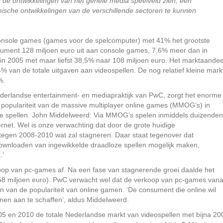
s de ontwikkelingen van het gehele media speelveld zien, een
sche ontwikkelingen van de verschillende sectoren te kunnen
nsole games (games voor de spelcomputer) met 41% het grootste
ument 128 miljoen euro uit aan console games, 7,6% meer dan in
 in 2005 met maar liefst 38,5% naar 108 miljoen euro. Het marktaandee
% van de totale uitgaven aan videospellen. De nog relatief kleine mark
%.
derlandse entertainment- en mediapraktijk van PwC, zorgt het enorme
populariteit van de massive multiplayer online games (MMOG’s) in
ne spellen. John Middelweerd: Via MMOG’s spelen inmiddels duizenden
ernet. Wel is onze verwachting dat door de grote huidige
 tegen 2008-2010 wat zal stagneren. Daar staat tegenover dat
wnloaden van ingewikkelde draadloze spellen mogelijk maken,
.’
koop van pc-games af. Na een fase van stagnerende groei daalde het
8 miljoen euro). PwC verwacht wel dat de verkoop van pc-games vana
n van de populariteit van online gamen. ‘De consument die online wil
enen aan te schaffen’, aldus Middelweerd.
5 en 2010 de totale Nederlandse markt van videospellen met bijna 20