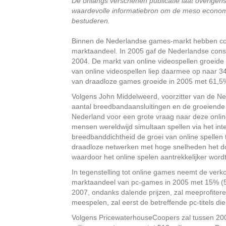
De onlangs verschenen publicatie laat overigen
waardevolle informatiebron om de meso economi
bestuderen.
Binnen de Nederlandse games-markt hebben co
marktaandeel. In 2005 gaf de Nederlandse cons
2004. De markt van online videospellen groeide
van online videospellen liep daarmee op naar 34
van draadloze games groeide in 2005 met 61,5
Volgens John Middelweerd, voorzitter van de Ne
aantal breedbandaansluitingen en de groeiende 
Nederland voor een grote vraag naar deze onli
mensen wereldwijd simultaan spellen via het int
breedbanddichtheid de groei van online spellen
draadloze netwerken met hoge snelheden het do
waardoor het online spelen aantrekkelijker wordt
In tegenstelling tot online games neemt de ver
marktaandeel van pc-games in 2005 met 15% (5
2007, ondanks dalende prijzen, zal meeprofitere
meespelen, zal eerst de betreffende pc-titels di
Volgens PricewaterhouseCoopers zal tussen 200