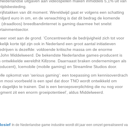
 Nederlandse uitgaven aan videospellen maken inmiddels 5,1% uit van
tijdsbesteding.
jfstakken van dit moment. Wereldwijd gaat er volgens een schatting
iljard euro in om, en de verwachting is dat dit bedrag de komende
 (draadloos) breedbandinternet is gaming daarmee het snelst
tainmentsector.
meer voet aan de grond. ‘Concentreerde de bedrijvigheid zich tot voor
elijk korte tijd zijn ook in Nederland een groot aantal initiatieven
bedrijven is dezelfde: voldoende kritische massa om de enorme
s John Middelweerd. De bekendste Nederlandse games-producent is
 ontwikkelde wereldhit Killzone. Daarnaast braken ondernemingen als
roducent), Icemobile (mobile gaming) en Streamline Studios door.
lle opkomst van ‘serious gaming’: een toepassing om kennisoverdrach
Een mooi voorbeeld is een spel dat door TNO wordt ontwikkeld om
dagelijks te trainen. Dat is een beroepsverplichting die nu nog voor
tsegment zit een enorm groeipotentieel’, aldus Middelweerd.
losief
In de Nederlandse game industrie wordt dit jaar een omzet gerealiseerd v