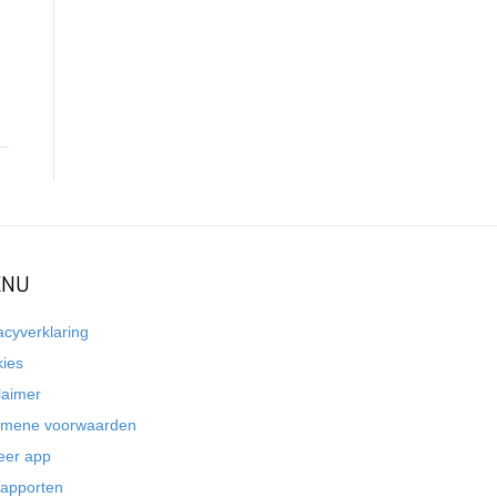
NU
acyverklaring
kies
laimer
emene voorwaarden
eer app
rapporten