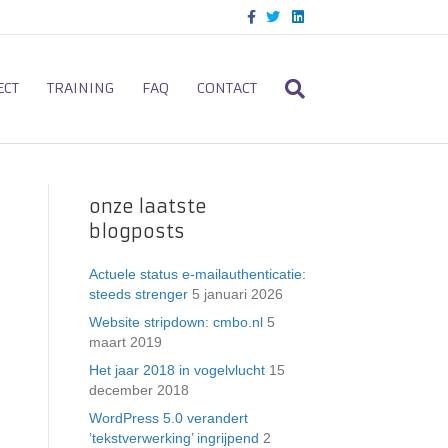
F
T
L
a
w
i
c
i
n
e
t
k
b
t
e
o
e
d
ECT
TRAINING
FAQ
CONTACT
o
r
i
k
n
onze laatste
blogposts
Actuele status e-mailauthenticatie:
steeds strenger
5 januari 2026
Website stripdown: cmbo.nl
5
maart 2019
Het jaar 2018 in vogelvlucht
15
december 2018
WordPress 5.0 verandert
’tekstverwerking’ ingrijpend
2