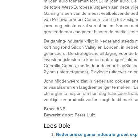
miljoen euro toenemen tot 513 miljoen euro. De
de totale West-Europese uitgaven aan deze vrije
Gaming is een van de meest veelbelovende bedri
van PricewaterhouseCoopers veertig tot zestig m
jaren nog minstens zal verdubbelen. Samen met
groeiende marktsegment binnen de media- enter
De gaming-industrie krijgt in Nederland steeds 
kort nog rond Silicon Valley en Londen, in betrekk
gelanceerd. De strategische uitdaging voor de 
investeringskosten te kunnen opbrengen’, aldu
Guerrilla Games, mede door de voor PlayStation
Zylom (internetgames), Playlogic (uitgever en p
John Middelweerd ziet in Nederland ook een sne
te visualiseren en laagdrempeliger te maken. ‘
chirurgen te helpen om hun oog-handcoördinatie 
veel tijd- en productieverlies zorgt. In dit mark
Bron: ANP
Bewerkt door: Peter Luit
Lees Ook:
Nederlandse game industrie groeit exp