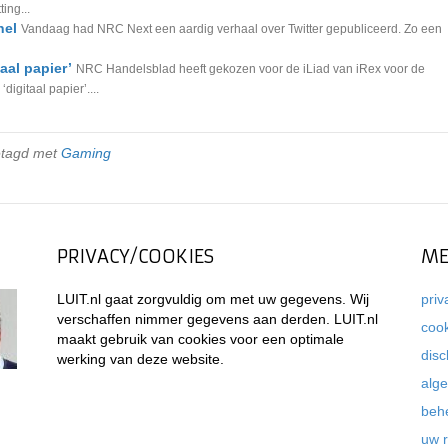
ing...
nel
Vandaag had NRC Next een aardig verhaal over Twitter gepubliceerd. Zo een
aal papier’
NRC Handelsblad heeft gekozen voor de iLiad van iRex voor de
digitaal papier’....
etagd met
Gaming
PRIVACY/COOKIES
ME
LUIT.nl gaat zorgvuldig om met uw gegevens. Wij
priv
verschaffen nimmer gegevens aan derden. LUIT.nl
coo
maakt gebruik van cookies voor een optimale
disc
werking van deze website.
alg
beh
uw 