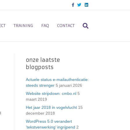
F
T
L
a
w
i
c
i
n
e
t
k
b
t
e
o
e
d
ECT
TRAINING
FAQ
CONTACT
o
r
i
k
n
onze laatste
blogposts
Actuele status e-mailauthenticatie:
steeds strenger
5 januari 2026
Website stripdown: cmbo.nl
5
maart 2019
Het jaar 2018 in vogelvlucht
15
d
december 2018
WordPress 5.0 verandert
’tekstverwerking’ ingrijpend
2