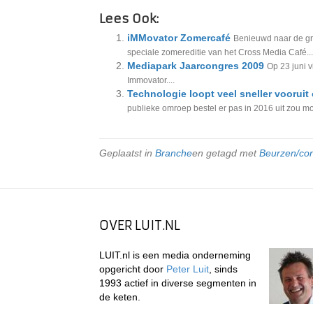
Lees Ook:
iMMovator Zomercafé
Benieuwd naar de gr
speciale zomereditie van het Cross Media Café...
Mediapark Jaarcongres 2009
Op 23 juni v
Immovator....
Technologie loopt veel sneller vooruit
publieke omroep bestel er pas in 2016 uit zou mo
Geplaatst in
Branche
en getagd met
Beurzen/co
OVER LUIT.NL
LUIT.nl is een media onderneming
opgericht door
Peter Luit
, sinds
1993 actief in diverse segmenten in
de keten.