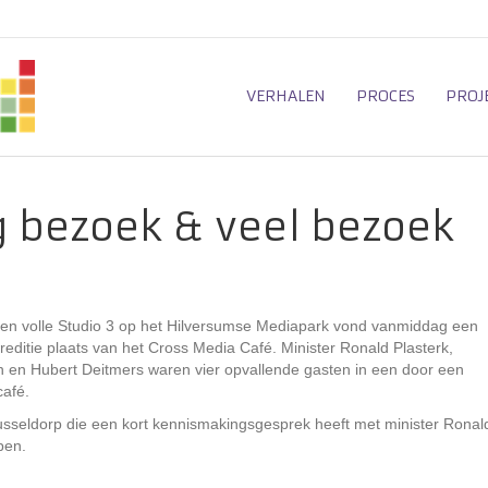
VERHALEN
PROCES
PROJ
 bezoek & veel bezoek
den volle Studio 3 op het Hilversumse Mediapark vond vanmiddag een
editie plaats van het Cross Media Café. Minister Ronald Plasterk,
n en Hubert Deitmers waren vier opvallende gasten in een door een
afé.
seldorp die een kort kennismakingsgesprek heeft met minister Ronal
pen.