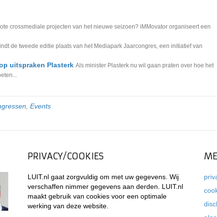
ote crossmediale projecten van het nieuwe seizoen? iMMovator organiseert een
indt de tweede editie plaats van het Mediapark Jaarcongres, een initiatief van
 op uitspraken Plasterk
Als minister Plasterk nu wil gaan praten over hoe het
eten...
ngressen
,
Events
PRIVACY/COOKIES
ME
LUIT.nl gaat zorgvuldig om met uw gegevens. Wij
priv
verschaffen nimmer gegevens aan derden. LUIT.nl
coo
maakt gebruik van cookies voor een optimale
disc
werking van deze website.