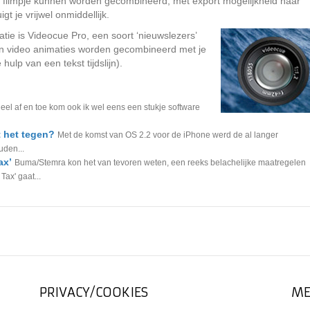
 filmpje kunnen worden gecombineerd, met export mogelijkheid naar
gt je vrijwel onmiddellijk.
tie is Videocue Pro, een soort ‘nieuwslezers’
t en video animaties worden gecombineerd met je
hulp van een tekst tijdslijn).
eel af en toe kom ook ik wel eens een stukje software
 het tegen?
Met de komst van OS 2.2 voor de iPhone werd de al langer
uden...
ax’
Buma/Stemra kon het van tevoren weten, een reeks belachelijke maatregelen
ax' gaat...
PRIVACY/COOKIES
ME