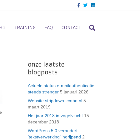
F
T
L
a
w
i
c
i
n
e
t
k
b
t
e
o
e
d
ECT
TRAINING
FAQ
CONTACT
o
r
i
k
n
onze laatste
blogposts
Actuele status e-mailauthenticatie:
steeds strenger
5 januari 2026
Website stripdown: cmbo.nl
5
maart 2019
e
Het jaar 2018 in vogelvlucht
15
december 2018
WordPress 5.0 verandert
’tekstverwerking’ ingrijpend
2