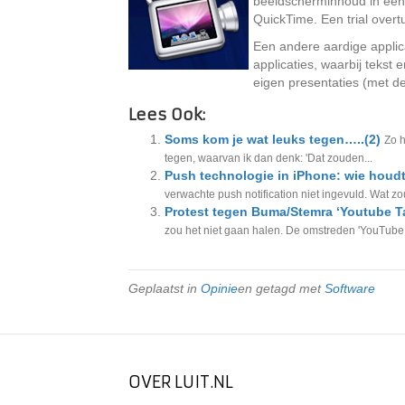
beeldscherminhoud in één
QuickTime. Een trial overtui
Een andere aardige applica
applicaties, waarbij teks
eigen presentaties (met de 
Lees Ook:
Soms kom je wat leuks tegen…..(2)
Zo h
tegen, waarvan ik dan denk: 'Dat zouden...
Push technologie in iPhone: wie houdt
verwachte push notification niet ingevuld. Wat zo
Protest tegen Buma/Stemra ‘Youtube T
zou het niet gaan halen. De omstreden 'YouTube T
Geplaatst in
Opinie
en getagd met
Software
OVER LUIT.NL