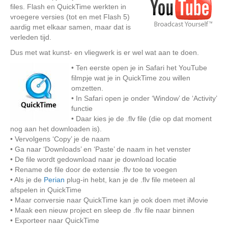
files. Flash en QuickTime werkten in
vroegere versies (tot en met Flash 5)
aardig met elkaar samen, maar dat is
verleden tijd.
Dus met wat kunst- en vliegwerk is er wel wat aan te doen.
• Ten eerste open je in Safari het YouTube
filmpje wat je in QuickTime zou willen
omzetten.
• In Safari open je onder ‘Window’ de ‘Activity’
functie
• Daar kies je de .flv file (die op dat moment
nog aan het downloaden is).
• Vervolgens ‘Copy’ je de naam
• Ga naar ‘Downloads’ en ‘Paste’ de naam in het venster
• De file wordt gedownload naar je download locatie
• Rename de file door de extensie .flv toe te voegen
• Als je de
Perian
plug-in hebt, kan je de .flv file meteen al
afspelen in QuickTime
• Maar conversie naar QuickTime kan je ook doen met iMovie
• Maak een nieuw project en sleep de .flv file naar binnen
• Exporteer naar QuickTime