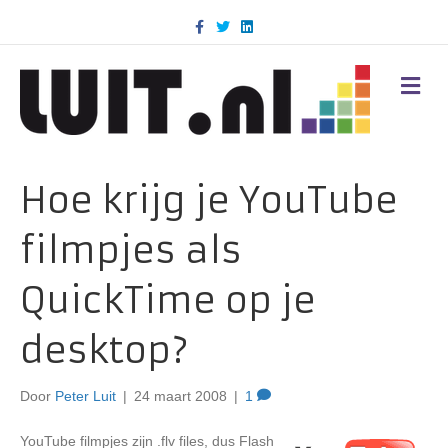
F
T
L
a
w
i
c
i
n
e
t
k
b
t
e
M
o
e
d
E
o
r
i
N
k
n
U
Hoe krijg je YouTube
filmpjes als
QuickTime op je
desktop?
Door
Peter Luit
|
24 maart 2008
|
1
YouTube filmpjes zijn .flv files, dus Flash