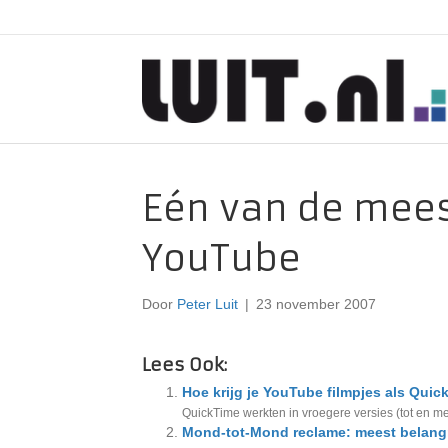
Eén van de mees
YouTube
Door
Peter Luit
|
23 november 2007
Lees Ook:
Hoe krijg je YouTube filmpjes als Qui
QuickTime werkten in vroegere versies (tot en met
Mond-tot-Mond reclame: meest belangr