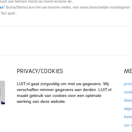
derzoek van Nielsen mond-op-mond reclame de...
ax’
Buma/Stemra kon het van tevoren weten, een reeks belachelijke maatregelen
ax' gaat...
PRIVACY/COOKIES
ME
LUIT.nl gaat zorgvuldig om met uw gegevens. Wij
priv
verschaffen nimmer gegevens aan derden. LUIT.nl
coo
maakt gebruik van cookies voor een optimale
disc
werking van deze website.
alg
beh
uw 