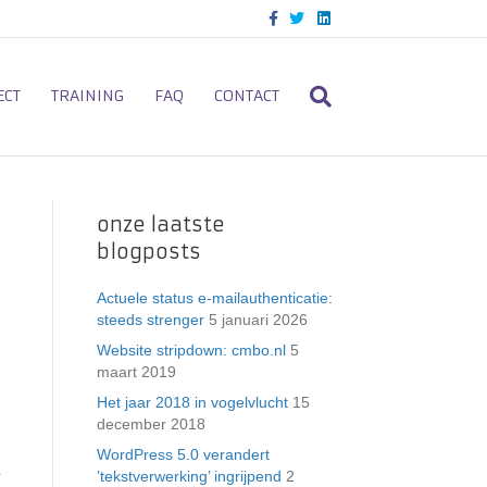
F
T
L
a
w
i
c
i
n
e
t
k
b
t
e
o
e
d
ECT
TRAINING
FAQ
CONTACT
o
r
i
k
n
onze laatste
blogposts
Actuele status e-mailauthenticatie:
steeds strenger
5 januari 2026
Website stripdown: cmbo.nl
5
maart 2019
Het jaar 2018 in vogelvlucht
15
december 2018
WordPress 5.0 verandert
a
’tekstverwerking’ ingrijpend
2