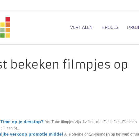
VERHALEN
PROCES
PROJ
t bekeken filmpjes op
ckTime op je desktop?
YouTube filmpjes zijn .flv files, dus Flash files. Flash en
 Fllash 5)...
ijke verkoop promotie middel
Alle on-line ontwikkelingen op het web of vi