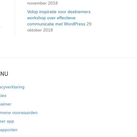
november 2018
Volop inspiratie voor deelnemers
workshop over effectieve
communicatie met WordPress
29
oktober 2018
NU
acyverklaring
kies
laimer
emene voorwaarden
eer app
rapporten