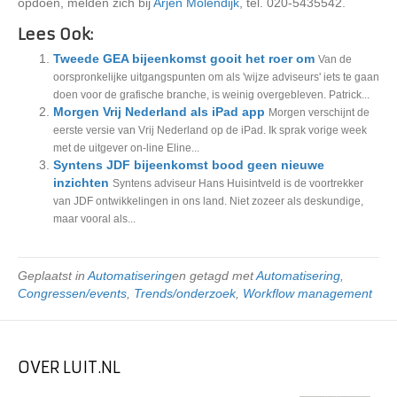
opdoen, melden zich bij
Arjen Molendijk
, tel. 020-5435542.
Lees Ook:
Tweede GEA bijeenkomst gooit het roer om
Van de
oorspronkelijke uitgangspunten om als 'wijze adviseurs' iets te gaan
doen voor de grafische branche, is weinig overgebleven. Patrick...
Morgen Vrij Nederland als iPad app
Morgen verschijnt de
eerste versie van Vrij Nederland op de iPad. Ik sprak vorige week
met de uitgever on-line Eline...
Syntens JDF bijeenkomst bood geen nieuwe
inzichten
Syntens adviseur Hans Huisintveld is de voortrekker
van JDF ontwikkelingen in ons land. Niet zozeer als deskundige,
maar vooral als...
Geplaatst in
Automatisering
en getagd met
Automatisering
,
Congressen/events
,
Trends/onderzoek
,
Workflow management
OVER LUIT.NL