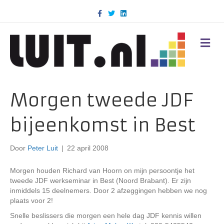
F
T
L
a
w
i
c
i
n
e
t
k
b
t
e
M
o
e
d
E
o
r
i
N
k
n
U
Morgen tweede JDF
bijeenkomst in Best
Door
Peter Luit
|
22 april 2008
Morgen houden Richard van Hoorn on mijn persoontje het
tweede JDF werkseminar in Best (Noord Brabant). Er zijn
inmiddels 15 deelnemers. Door 2 afzeggingen hebben we nog
plaats voor 2!
Snelle beslissers die morgen een hele dag JDF kennis willen