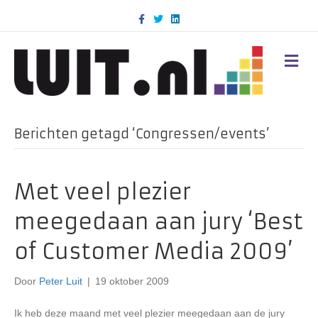
F
T
L
a
w
i
c
i
n
e
t
k
b
t
e
M
o
e
d
E
o
r
i
N
k
n
U
Berichten getagd ‘Congressen/events’
Met veel plezier
meegedaan aan jury ‘Best
of Customer Media 2009’
Door
Peter Luit
|
19 oktober 2009
Ik heb deze maand met veel plezier meegedaan aan de jury