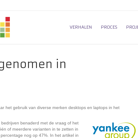
VERHALEN
PROCES
PROJ
 genomen in
r het gebruik van diverse merken desktops en laptops in het
0 bedrijven benaderd met de vraag of het
én of meerdere varianten in te zetten in
percentage nog op 47%. In het artikel in