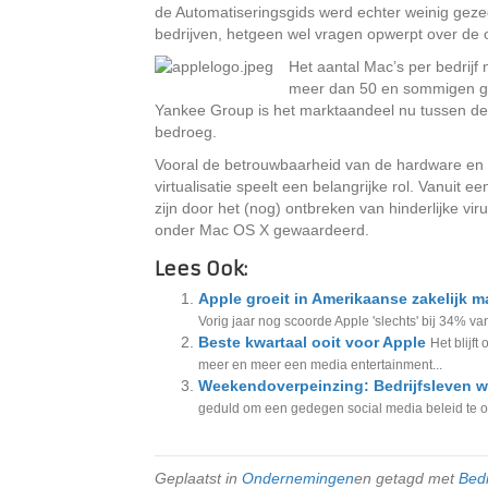
de Automatiseringsgids werd echter weinig geze
bedrijven, hetgeen wel vragen opwerpt over de o
Het aantal Mac’s per bedrijf
meer dan 50 en sommigen ge
Yankee Group is het marktaandeel nu tussen de
bedroeg.
Vooral de betrouwbaarheid van de hardware en s
virtualisatie speelt een belangrijke rol. Vanui
zijn door het (nog) ontbreken van hinderlijke v
onder Mac OS X gewaardeerd.
Lees Ook:
Apple groeit in Amerikaanse zakelijk m
Vorig jaar nog scoorde Apple 'slechts' bij 34% van
Beste kwartaal ooit voor Apple
Het blijf
meer en meer een media entertainment...
Weekendoverpeinzing: Bedrijfsleven wil
geduld om een gedegen social media beleid te on
Geplaatst in
Ondernemingen
en getagd met
Bedr