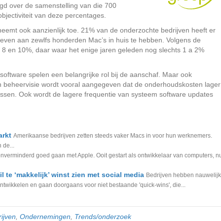
gd over de samenstelling van die 700
bjectiviteit van deze percentages.
 neemt ook aanzienlijk toe. 21% van de onderzochte bedrijven heeft er
ven aan zewlfs honderden Mac’s in huis te hebben. Volgens de
 8 en 10%, daar waar het enige jaren geleden nog slechts 1 a 2%
oftware spelen een belangrijke rol bij de aanschaf. Maar ook
t een beheervisie wordt vooral aangegeven dat de onderhoudskosten lager
irussen. Ook wordt de lagere frequentie van systeem software updates
arkt
Amerikaanse bedrijven zetten steeds vaker Macs in voor hun werknemers.
 de...
t onverminderd goed gaan met Apple. Ooit gestart als ontwikkelaar van computers, n
 te ‘makkelijk’ winst zien met social media
Bedrijven hebben nauwelij
twikkelen en gaan doorgaans voor niet bestaande 'quick-wins', die...
ijven
,
Ondernemingen
,
Trends/onderzoek