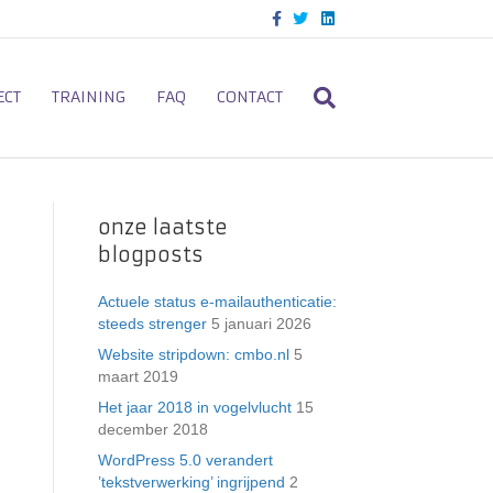
F
T
L
a
w
i
c
i
n
e
t
k
b
t
e
o
e
d
ECT
TRAINING
FAQ
CONTACT
o
r
i
k
n
onze laatste
blogposts
Actuele status e-mailauthenticatie:
steeds strenger
5 januari 2026
Website stripdown: cmbo.nl
5
maart 2019
Het jaar 2018 in vogelvlucht
15
december 2018
WordPress 5.0 verandert
’tekstverwerking’ ingrijpend
2