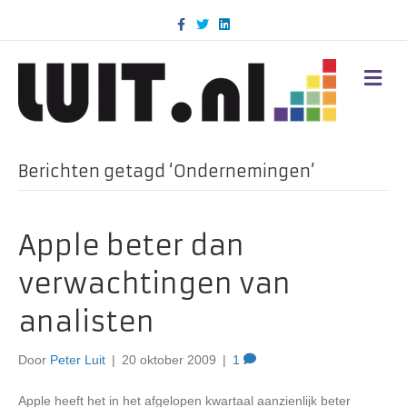
F
T
L
a
w
i
c
i
n
e
t
k
b
t
e
M
o
e
d
E
o
r
i
N
k
n
U
Berichten getagd ‘Ondernemingen’
Apple beter dan
verwachtingen van
analisten
Door
Peter Luit
|
20 oktober 2009
|
1
Apple heeft het in het afgelopen kwartaal aanzienlijk beter