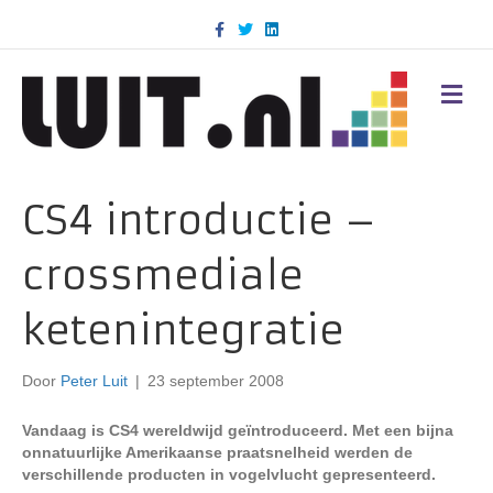
F
T
L
a
w
i
c
i
n
e
t
k
b
t
e
M
o
e
d
E
o
r
i
N
k
n
U
CS4 introductie –
crossmediale
ketenintegratie
Door
Peter Luit
|
23 september 2008
Vandaag is CS4 wereldwijd geïntroduceerd. Met een bijna
onnatuurlijke Amerikaanse praatsnelheid werden de
verschillende producten in vogelvlucht gepresenteerd.