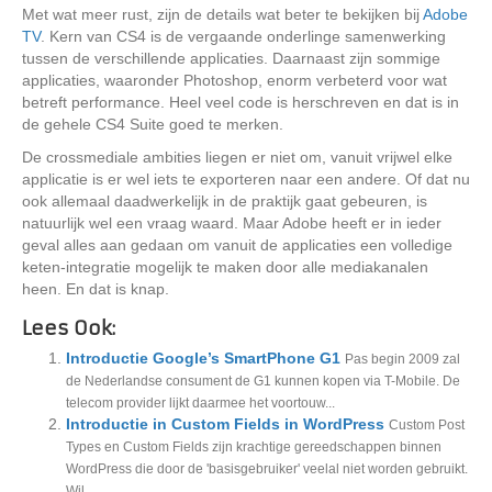
Met wat meer rust, zijn de details wat beter te bekijken bij
Adobe
TV
. Kern van CS4 is de vergaande onderlinge samenwerking
tussen de verschillende applicaties. Daarnaast zijn sommige
applicaties, waaronder Photoshop, enorm verbeterd voor wat
betreft performance. Heel veel code is herschreven en dat is in
de gehele CS4 Suite goed te merken.
De crossmediale ambities liegen er niet om, vanuit vrijwel elke
applicatie is er wel iets te exporteren naar een andere. Of dat nu
ook allemaal daadwerkelijk in de praktijk gaat gebeuren, is
natuurlijk wel een vraag waard. Maar Adobe heeft er in ieder
geval alles aan gedaan om vanuit de applicaties een volledige
keten-integratie mogelijk te maken door alle mediakanalen
heen. En dat is knap.
Lees Ook:
Introductie Google’s SmartPhone G1
Pas begin 2009 zal
de Nederlandse consument de G1 kunnen kopen via T-Mobile. De
telecom provider lijkt daarmee het voortouw...
Introductie in Custom Fields in WordPress
Custom Post
Types en Custom Fields zijn krachtige gereedschappen binnen
WordPress die door de 'basisgebruiker' veelal niet worden gebruikt.
Wil...