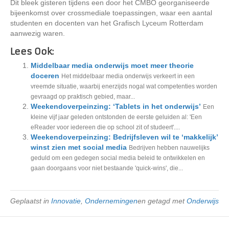
Dit bleek gisteren tijdens een door het CMBO georganiseerde
bijeenkomst over crossmediale toepassingen, waar een aantal
studenten en docenten van het Grafisch Lyceum Rotterdam
aanwezig waren.
Lees Ook:
Middelbaar media onderwijs moet meer theorie
doceren
Het middelbaar media onderwijs verkeert in een
vreemde situatie, waarbij enerzijds nogal wat competenties worden
gevraagd op praktisch gebied, maar...
Weekendoverpeinzing: ‘Tablets in het onderwijs’
Een
kleine vijf jaar geleden ontstonden de eerste geluiden al: 'Een
eReader voor iedereen die op school zit of studeert'....
Weekendoverpeinzing: Bedrijfsleven wil te ‘makkelijk’
winst zien met social media
Bedrijven hebben nauwelijks
geduld om een gedegen social media beleid te ontwikkelen en
gaan doorgaans voor niet bestaande 'quick-wins', die...
Geplaatst in
Innovatie
,
Ondernemingen
en getagd met
Onderwijs