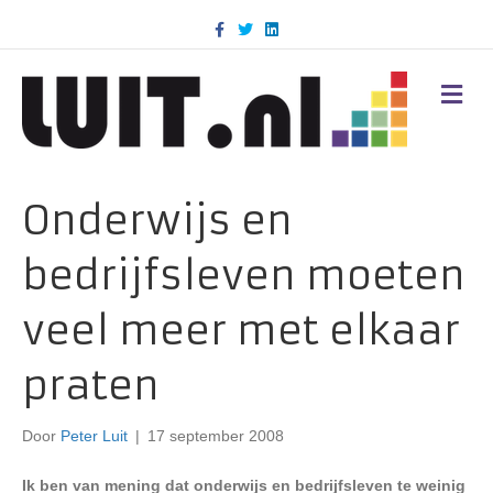
F
T
L
a
w
i
c
i
n
e
t
k
b
t
e
M
o
e
d
E
o
r
i
N
k
n
U
Onderwijs en
bedrijfsleven moeten
veel meer met elkaar
praten
Door
Peter Luit
|
17 september 2008
Ik ben van mening dat onderwijs en bedrijfsleven te weinig