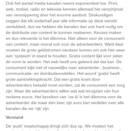
Ook het aantal media kanalen neemt exponentieel toe. Print,
web, mobiel, radio en televisie kennen allemaal het verschijnsel
van versnippering door het enorme aanbod. Deskundigen
zeggen dat elk anderhalf jaar alle informatie op deze wereld
verdubbelt, dus we hebben die kanalen dan ook hard nodig om
de distributie van content te kunnen realiseren. Keuzes maken
en dus relevantie is het dilemma. Niet alleen voor de consument
van content, maar vooral ook voor de adverteerders. Want daar
moeten de grote geldstromen vandaan komen om ook hier weer
een ‘systeem’ in stand te houden. Gratis content lijkt voor velen
de norm te worden. Het web heeft ons geleerd dat dat kan. De
consument kijkt niet of nauwelijks naar advertentie-, business-,
communicatie- en distributiemodellen. Het woord ‘gratis’ heeft
grote aantrekkingskracht. Dat een gratis krant door
adverteerders betaald moet worden, zal de consument een zorg
zijn. Maar die adverteerders willen wat wat terugzien van hun
reclame euros. Het bereiken van ‘uw ik’ is het dilemma voor de
adverteerder die maar één keer zijn euro kan verdelen over alle
kanalen die we ‘rijk’ zijn.
Verstand
De ‘push’ maatschappij dringt zich dus op. We moeten het