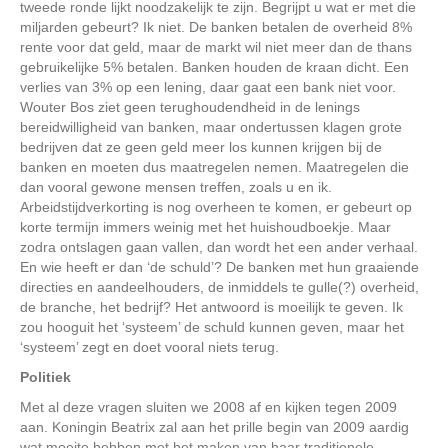
tweede ronde lijkt noodzakelijk te zijn. Begrijpt u wat er met die
miljarden gebeurt? Ik niet. De banken betalen de overheid 8%
rente voor dat geld, maar de markt wil niet meer dan de thans
gebruikelijke 5% betalen. Banken houden de kraan dicht. Een
verlies van 3% op een lening, daar gaat een bank niet voor.
Wouter Bos ziet geen terughoudendheid in de lenings
bereidwilligheid van banken, maar ondertussen klagen grote
bedrijven dat ze geen geld meer los kunnen krijgen bij de
banken en moeten dus maatregelen nemen. Maatregelen die
dan vooral gewone mensen treffen, zoals u en ik.
Arbeidstijdverkorting is nog overheen te komen, er gebeurt op
korte termijn immers weinig met het huishoudboekje. Maar
zodra ontslagen gaan vallen, dan wordt het een ander verhaal.
En wie heeft er dan ‘de schuld’? De banken met hun graaiende
directies en aandeelhouders, de inmiddels te gulle(?) overheid,
de branche, het bedrijf? Het antwoord is moeilijk te geven. Ik
zou hooguit het ‘systeem’ de schuld kunnen geven, maar het
‘systeem’ zegt en doet vooral niets terug.
Politiek
Met al deze vragen sluiten we 2008 af en kijken tegen 2009
aan. Koningin Beatrix zal aan het prille begin van 2009 aardig
wat moeite hebben met het maken van haar traditionele