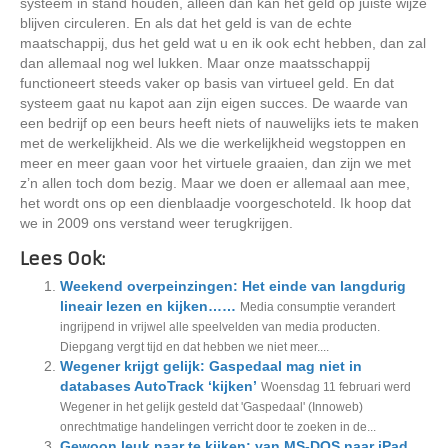
systeem in stand houden, alleen dan kan het geld op juiste wijze
blijven circuleren. En als dat het geld is van de echte
maatschappij, dus het geld wat u en ik ook echt hebben, dan zal
dan allemaal nog wel lukken. Maar onze maatsschappij
functioneert steeds vaker op basis van virtueel geld. En dat
systeem gaat nu kapot aan zijn eigen succes. De waarde van
een bedrijf op een beurs heeft niets of nauwelijks iets te maken
met de werkelijkheid. Als we die werkelijkheid wegstoppen en
meer en meer gaan voor het virtuele graaien, dan zijn we met
z’n allen toch dom bezig. Maar we doen er allemaal aan mee,
het wordt ons op een dienblaadje voorgeschoteld. Ik hoop dat
we in 2009 ons verstand weer terugkrijgen.
Lees Ook:
Weekend overpeinzingen: Het einde van langdurig
lineair lezen en kijken……
Media consumptie verandert
ingrijpend in vrijwel alle speelvelden van media producten.
Diepgang vergt tijd en dat hebben we niet meer....
Wegener krijgt gelijk: Gaspedaal mag niet in
databases AutoTrack ‘kijken’
Woensdag 11 februari werd
Wegener in het gelijk gesteld dat 'Gaspedaal' (Innoweb)
onrechtmatige handelingen verricht door te zoeken in de...
Gewoon leuk naar te kijken: van MS-DOS naar iPad