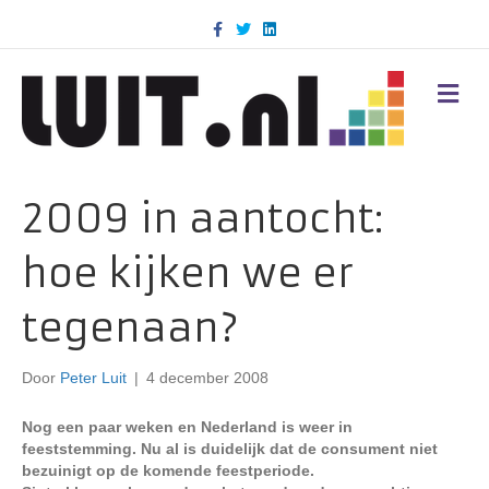
F
T
L
a
w
i
c
i
n
e
t
k
b
t
e
M
o
e
d
E
o
r
i
N
k
n
U
2009 in aantocht:
hoe kijken we er
tegenaan?
Door
Peter Luit
|
4 december 2008
Nog een paar weken en Nederland is weer in
feeststemming. Nu al is duidelijk dat de consument niet
bezuinigt op de komende feestperiode.