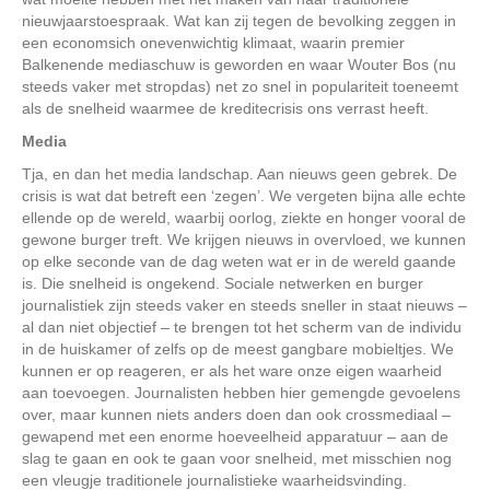
nieuwjaarstoespraak. Wat kan zij tegen de bevolking zeggen in
een economsich onevenwichtig klimaat, waarin premier
Balkenende mediaschuw is geworden en waar Wouter Bos (nu
steeds vaker met stropdas) net zo snel in populariteit toeneemt
als de snelheid waarmee de kreditecrisis ons verrast heeft.
Media
Tja, en dan het media landschap. Aan nieuws geen gebrek. De
crisis is wat dat betreft een ‘zegen’. We vergeten bijna alle echte
ellende op de wereld, waarbij oorlog, ziekte en honger vooral de
gewone burger treft. We krijgen nieuws in overvloed, we kunnen
op elke seconde van de dag weten wat er in de wereld gaande
is. Die snelheid is ongekend. Sociale netwerken en burger
journalistiek zijn steeds vaker en steeds sneller in staat nieuws –
al dan niet objectief – te brengen tot het scherm van de individu
in de huiskamer of zelfs op de meest gangbare mobieltjes. We
kunnen er op reageren, er als het ware onze eigen waarheid
aan toevoegen. Journalisten hebben hier gemengde gevoelens
over, maar kunnen niets anders doen dan ook crossmediaal –
gewapend met een enorme hoeveelheid apparatuur – aan de
slag te gaan en ook te gaan voor snelheid, met misschien nog
een vleugje traditionele journalistieke waarheidsvinding.