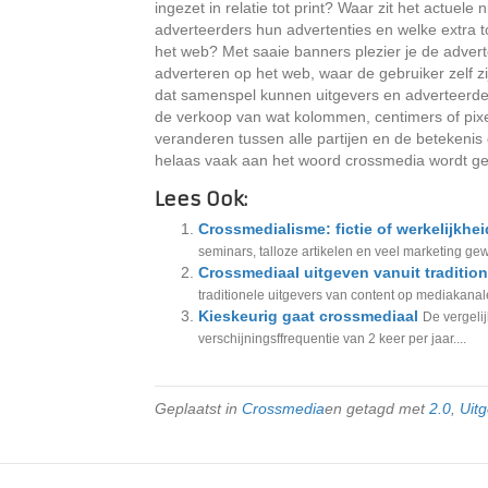
ingezet in relatie tot print? Waar zit het actu
adverteerders hun advertenties en welke extra 
het web? Met saaie banners plezier je de advert
adverteren op het web, waar de gebruiker zelf zij
dat samenspel kunnen uitgevers en adverteerde
de verkoop van wat kolommen, centimers of pixe
veranderen tussen alle partijen en de betekenis
helaas vaak aan het woord crossmedia wordt g
Lees Ook:
Crossmedialisme: fictie of werkelijkhe
seminars, talloze artikelen en veel marketing gew
Crossmediaal uitgeven vanuit tradition
traditionele uitgevers van content op mediakanalen
Kieskeurig gaat crossmediaal
De vergeli
verschijningsffrequentie van 2 keer per jaar....
Geplaatst in
Crossmedia
en getagd met
2.0
,
Uit