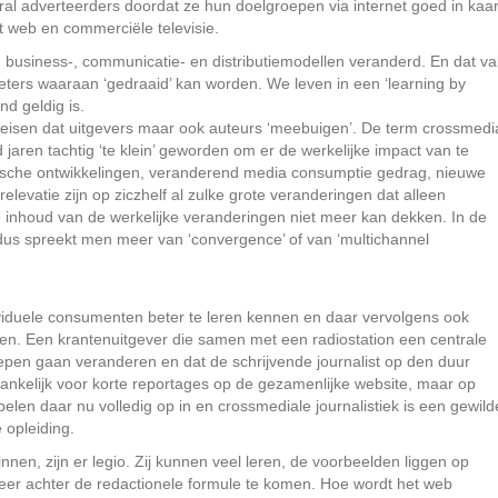
ral adverteerders doordat ze hun doelgroepen via internet goed in kaar
t web en commerciële televisie.
business-, communicatie- en distributiemodellen veranderd. En dat val
eters waaraan ‘gedraaid’ kan worden. We leven in een ‘learning by
nd geldig is.
eisen dat uitgevers maar ook auteurs ‘meebuigen’. De term crossmedi
d jaren tachtig ‘te klein’ geworden om er de werkelijke impact van te
ische ontwikkelingen, veranderend media consumptie gedrag, nieuwe
elevatie zijn op ziczhelf al zulke grote veranderingen dat alleen
e inhoud van de werkelijke veranderingen niet meer kan dekken. In de
dus spreekt men meer van ‘convergence’ of van ‘multichannel
viduele consumenten beter te leren kennen en daar vervolgens ook
hten. Een krantenuitgever die samen met een radiostation een centrale
oepen gaan veranderen en dat de schrijvende journalist op den duur
ankelijk voor korte reportages op de gezamenlijke website, maar op
pelen daar nu volledig op in en crossmediale journalistiek is een gewild
 opleiding.
nen, zijn er legio. Zij kunnen veel leren, de voorbeelden liggen op
obeer achter de redactionele formule te komen. Hoe wordt het web