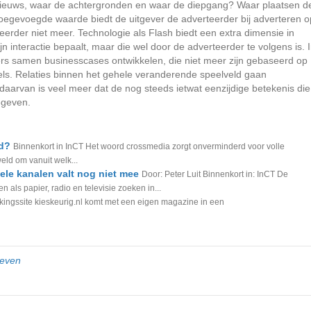
ele nieuws, waar de achtergronden en waar de diepgang? Waar plaatsen d
toegevoegde waarde biedt de uitgever de adverteerder bij adverteren o
eerder niet meer. Technologie als Flash biedt een extra dimensie in
n interactie bepaalt, maar die wel door de adverteerder te volgens is. 
rs samen businesscases ontwikkelen, die niet meer zijn gebaseerd op
ls. Relaties binnen het gehele veranderende speelveld gaan
 daarvan is veel meer dat de nog steeds ietwat eenzijdige betekenis die
egeven.
id?
Binnenkort in InCT Het woord crossmedia zorgt onverminderd voor volle
eld om vanuit welk...
ele kanalen valt nog niet mee
Door: Peter Luit Binnenkort in: InCT De
 als papier, radio en televisie zoeken in...
jkingssite kieskeurig.nl komt met een eigen magazine in een
geven