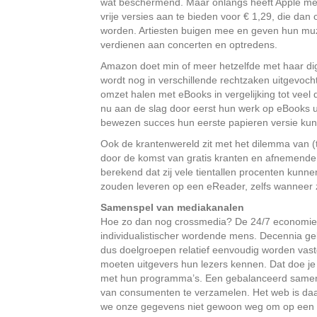
wat beschermend. Maar onlangs heeft Apple m
vrije versies aan te bieden voor € 1,29, die dan
worden. Artiesten buigen mee en geven hun muzie
verdienen aan concerten en optredens.
Amazon doet min of meer hetzelfde met haar di
wordt nog in verschillende rechtzaken uitgevoc
omzet halen met eBooks in vergelijking tot veel
nu aan de slag door eerst hun werk op eBooks ui
bewezen succes hun eerste papieren versie kunne
Ook de krantenwereld zit met het dilemma van (
door de komst van gratis kranten en afnemende
berekend dat zij vele tientallen procenten kunn
zouden leveren op een eReader, zelfs wanneer ze
Samenspel van mediakanalen
Hoe zo dan nog crossmedia? De 24/7 economie 
individualistischer wordende mens. Decennia 
dus doelgroepen relatief eenvoudig worden vast
moeten uitgevers hun lezers kennen. Dat doe je
met hun programma’s. Een gebalanceerd samen
van consumenten te verzamelen. Het web is daar
we onze gegevens niet gewoon weg om op een si