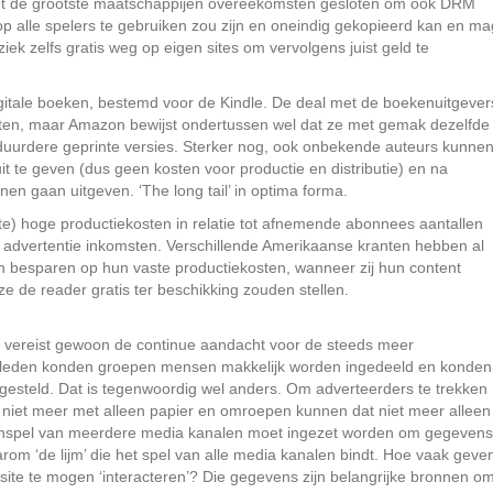
et de grootste maatschappijen overeekomsten gesloten om ook DRM
 op alle spelers te gebruiken zou zijn en oneindig gekopieerd kan en ma
k zelfs gratis weg op eigen sites om vervolgens juist geld te
gitale boeken, bestemd voor de Kindle. De deal met de boekenuitgever
hten, maar Amazon bewijst ondertussen wel dat ze met gemak dezelfde
 duurdere geprinte versies. Sterker nog, ook onbekende auteurs kunne
t te geven (dus geen kosten voor productie en distributie) en na
n gaan uitgeven. ‘The long tail’ in optima forma.
te) hoge productiekosten in relatie tot afnemende abonnees aantallen
 advertentie inkomsten. Verschillende Amerikaanse kranten hebben al
en besparen op hun vaste productiekosten, wanneer zij hun content
 de reader gratis ter beschikking zouden stellen.
vereist gewoon de continue aandacht voor de steeds meer
geleden konden groepen mensen makkelijk worden ingedeeld en konden
gesteld. Dat is tegenwoordig wel anders. Om adverteerders te trekken
 niet meer met alleen papier en omroepen kunnen dat niet meer alleen
spel van meerdere media kanalen moet ingezet worden om gegevens
om ‘de lijm’ die het spel van alle media kanalen bindt. Hoe vaak geve
te te mogen ‘interacteren’? Die gegevens zijn belangrijke bronnen o