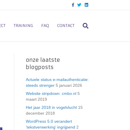
F
T
L
a
w
i
c
i
n
e
t
k
b
t
e
o
e
d
ECT
TRAINING
FAQ
CONTACT
o
r
i
k
n
onze laatste
blogposts
Actuele status e-mailauthenticatie:
steeds strenger
5 januari 2026
Website stripdown: cmbo.nl
5
maart 2019
Het jaar 2018 in vogelvlucht
15
december 2018
WordPress 5.0 verandert
’tekstverwerking’ ingrijpend
2