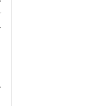
t
t
a
e