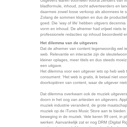
Uitgevers waren voorheen vooral zenders van in
bladformule, inhoud, zocht adverteerders en lanc
daarmee zowel losse verkoop als abonnees te s
Zolang de sommen klopten en dus de productiek
goed. Die ‘way of life’ hebben uitgvers decenni
vorm en inhoud. De afnemer had vrijwel niets te
professionele redacties op inhoud beoordeeld e
Het dilemma van de uitgevers
Dat de afnemer van content tegenwoordig wel ie
web. Relevantie en interactie zijn de sleutelw
kleiner oplages, meer titels en dus steeds moe
een uitgave.
Het dilemma voor een uitgever iets op heb web 
consument: ‘Het web is gratis, ik betaal niet vo
doorkopiëren van content, waar de uitgever niet
Dat dilemma overkwam ook de muziek uitgevers. H
doorn in het oog van artiesten en uitgevers. App
muziek industrie veranderd, de grote maatscha
muziek op de iTunes Music Store aan te bieden.
beweging in de muziek. Vele keren 99 cent, in p
werken. Aanvankelijk zat er nog DRM (Digital R