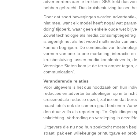
adverteerders aan te trekken. SBS trekt dus voo
hebben gebracht. Dus kruisbestuiving tussen he
Door dat soort bewegingen worden advertentie-, 
niet mee, want elk model heeft nogal wat param
doing’ tijdperk, waar geen enkele oude wet blijve
Zowel technologie als media consumptiegedrag 
is eigenlijk net als het woord multimedia van ein
kunnen begrijpen. De combinatie van technolog
vormen van one-to-one marketing, interactie en r
kruisbestuiving tussen media kanalen/events, d
Verenigde Staten kom je de term amper tegen, 
communication’.
Veranderende relaties
Voor uitgevers is het dus noodzaak om hun indi
redacties en advertentie afdelingen op in te ric
crossmediale redactie opzet, zal inzien dat ber
naast foto’s ook de camera gaat bedienen. Aanv
den duur zelfs als reporter op TV. Opleidingen s
vakrichting. Verbreding en verdieping in dezelfde
Uitgevers die nu nog hun zoektocht moeten begin
straat, pak een willekeurige printuitgave en pr