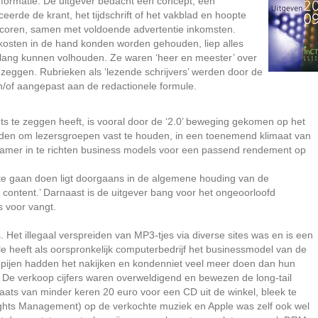
formatie. De uitgever bedacht een concept, een
eerde de krant, het tijdschrift of het vakblad en hoopte
coren, samen met voldoende advertentie inkomsten.
osten in de hand konden worden gehouden, liep alles
a lang kunnen volhouden. Ze waren ‘heer en meester’ over
 zeggen. Rubrieken als ‘lezende schrijvers’ werden door de
n/of aangepast aan de redactionele formule.
ts te zeggen heeft, is vooral door de ‘2.0’ beweging gekomen op het
oorden om lezersgroepen vast te houden, in een toenemend klimaat van
izamer in te richten business models voor een passend rendement op
te gaan doen ligt doorgaans in de algemene houding van de
or content.’ Darnaast is de uitgever bang voor het ongeoorloofd
s voor vangt.
et illegaal verspreiden van MP3-tjes via diverse sites was en is een
le heeft als oorspronkelijk computerbedrijf het businessmodel van de
ppijen hadden het nakijken en kondenniet veel meer doen dan hun
 De verkoop cijfers waren overweldigend en bewezen de long-tail
laats van minder keren 20 euro voor een CD uit de winkel, bleek te
ights Management) op de verkochte muziek en Apple was zelf ook wel