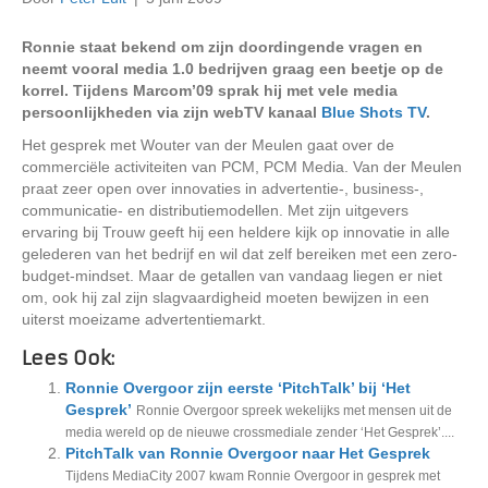
Ronnie staat bekend om zijn doordingende vragen en
neemt vooral media 1.0 bedrijven graag een beetje op de
korrel. Tijdens Marcom’09 sprak hij met vele media
persoonlijkheden via zijn webTV kanaal
Blue Shots TV
.
Het gesprek met Wouter van der Meulen gaat over de
commerciële activiteiten van PCM, PCM Media. Van der Meulen
praat zeer open over innovaties in advertentie-, business-,
communicatie- en distributiemodellen. Met zijn uitgevers
ervaring bij Trouw geeft hij een heldere kijk op innovatie in alle
gelederen van het bedrijf en wil dat zelf bereiken met een zero-
budget-mindset. Maar de getallen van vandaag liegen er niet
om, ook hij zal zijn slagvaardigheid moeten bewijzen in een
uiterst moeizame advertentiemarkt.
Lees Ook:
Ronnie Overgoor zijn eerste ‘PitchTalk’ bij ‘Het
Gesprek’
Ronnie Overgoor spreek wekelijks met mensen uit de
media wereld op de nieuwe crossmediale zender ‘Het Gesprek’....
PitchTalk van Ronnie Overgoor naar Het Gesprek
Tijdens MediaCity 2007 kwam Ronnie Overgoor in gesprek met