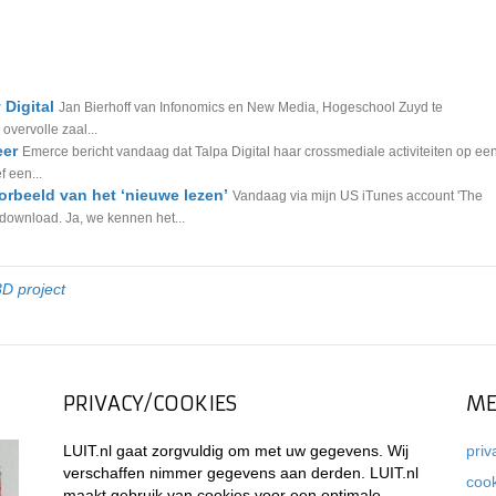
 Digital
Jan Bierhoff van Infonomics en New Media, Hogeschool Zuyd te
overvolle zaal...
eer
Emerce bericht vandaag dat Talpa Digital haar crossmediale activiteiten op ee
f een...
oorbeeld van het ‘nieuwe lezen’
Vandaag via mijn US iTunes account 'The
download. Ja, we kennen het...
3D project
PRIVACY/COOKIES
ME
LUIT.nl gaat zorgvuldig om met uw gegevens. Wij
priv
verschaffen nimmer gegevens aan derden. LUIT.nl
coo
maakt gebruik van cookies voor een optimale