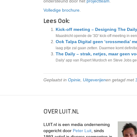
ondersteund door het
projectteam
.
Volledige brochure
.
Lees Ook:
Kick-off meeting – Designing The Daily
Maastricht opende de '3D' kick-off meeting in een 
Ook Talpa Digital geen ‘crossmedia’ m
laag pitje zal gaan zetten. Daarmee komt definitie
The Daily – strak, netjes, maar geen v
Daily' app van Rupert Murdoch en Steve Jobs ge
Geplaatst in
Opinie
,
Uitgeverijen
en getagd met
OVER LUIT.NL
LUIT.nl is een media onderneming
opgericht door
Peter Luit
, sinds
1993 actief in diverse segmenten in