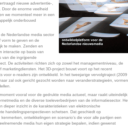
ertraagd nieuwe advertentie-,
n. Door de enorme veelheid
even we momenteel meer in een
happelijk onderbouwd
dt de Nederlandse media sector
lf vorm te geven en de
ijk te maken. Zenden en
 interactie op basis van
 van die ingrijpende
ect. De activiteiten richten zich op zowel het managementniveau, de
of marketingdiensten. Het 3D-project bouwt voort op het recent
 voor e-readers zijn ontwikkeld. In het tweejarige vervolgtraject (2009
k, maar zal ook gericht gezocht worden naar veranderstrategieën, vormen
ellen.
it moment vooral voor de gedrukte media actueel, maar raakt uiteindelijk
rnetmedia en de diverse toeleverbedrijven van de informatiesector. He
n dieper inzicht in de karakteristieken van elektronische
rete handelingsperspectieven schetsen. Dat geschiedt op
 kenmerken, ontwikkelingen en scenario’s die voor alle partijen een
deelnemende media hun eigen strategie bepalen, indien gewenst