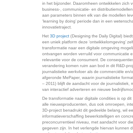
in het bijzonder. Daaromheen ontwikkelen zich v
business-, communicatie- en distributiemodelle
aan parameters binnen elk van die modellen l
‘learning by doing’ periode dan in een wetensc
innovatietraject.
Het
3D project
(Designing the Daily Digital) bie
een uniek platform deze ‘ontwikkelomgeving’ ze
transformatie naar een digitale omgeving mogel
ontvangen worden verruild voor communicatie en
relevantie voor de consument. De consequenties
verandering komen ruim aan bod in dit R&D-proj
journalistieke werkvloer als de commerciële en/
afgeronde MePaper, waarin journalistieke formats
– 2011) blijft de aandacht voor de journalistie
van interactief adverteren en nieuwe bedrijfsmod
De transformatie naar digitale condities is op d
alle nieuwsproducenten, dus ook omroepen, inte
3D-project benadrukt dit gedeelde belang, wil ee
informatieverschaffing bewerkstelligen en conc
preconcurrentieel niveau, met aandacht voor die
gegeven zijn. In het verlengde hiervan kunnen 