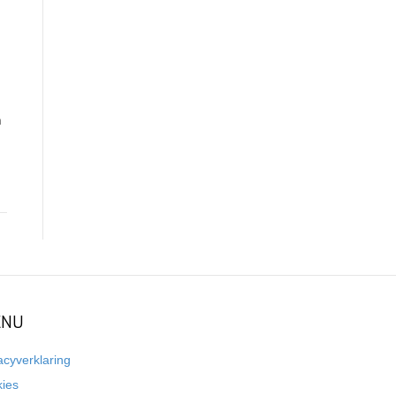
n
NU
acyverklaring
kies