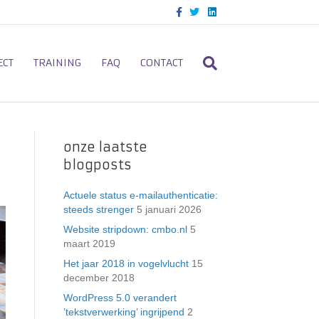
F
T
L
a
w
i
c
i
n
e
t
k
b
t
e
o
e
d
ECT
TRAINING
FAQ
CONTACT
o
r
i
k
n
onze laatste
blogposts
Actuele status e-mailauthenticatie:
steeds strenger
5 januari 2026
Website stripdown: cmbo.nl
5
maart 2019
Het jaar 2018 in vogelvlucht
15
december 2018
WordPress 5.0 verandert
’tekstverwerking’ ingrijpend
2