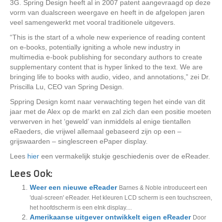
3G. Spring Design heeft al in 2007 patent aangevraagd op deze
vorm van dualscreen weergave en heeft in de afgelopen jaren
veel samengewerkt met vooral traditionele uitgevers.
“This is the start of a whole new experience of reading content
on e-books, potentially igniting a whole new industry in
multimedia e-book publishing for secondary authors to create
supplementary content that is hyper linked to the text. We are
bringing life to books with audio, video, and annotations,” zei Dr.
Priscilla Lu, CEO van Spring Design.
Sppring Design komt naar verwachting tegen het einde van dit
jaar met de Alex op de markt en zal zich dan een positie moeten
verwerven in het ‘geweld’ van inmiddels al enige tientallen
eRaeders, die vrijwel allemaal gebaseerd zijn op een –
grijswaarden – singlescreen ePaper display.
Lees
hier
een vermakelijk stukje geschiedenis over de eReader.
Lees Ook:
Weer een nieuwe eReader
Barnes & Noble introduceert een
'dual-screen' eReader. Het kleuren LCD scherm is een touchscreen,
het hoofdscherm is een eInk display....
Amerikaanse uitgever ontwikkelt eigen eReader
Door