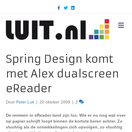
F
T
L
a
w
i
c
i
n
e
t
k
b
t
e
M
o
e
d
E
o
r
i
N
k
n
U
Spring Design komt
met Alex dualscreen
eReader
Door
Peter Luit
|
20 oktober 2009
|
2
De remmen in eReader-land zijn los. Wie er nu nog wat over
op papier schrijft loopt binnen de kortste keren achter. Zo
vluchtig als de ontwikkelingen zich opvolgen, zo vluchtig