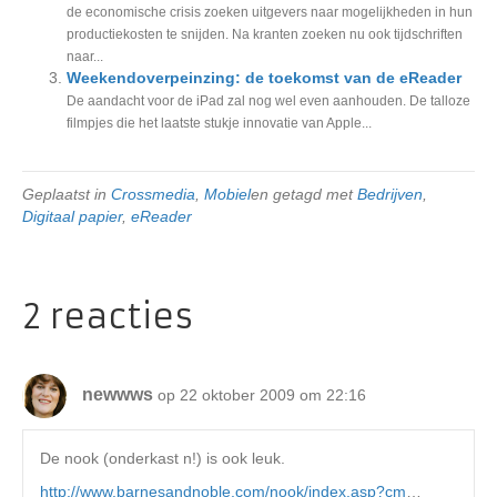
de economische crisis zoeken uitgevers naar mogelijkheden in hun
productiekosten te snijden. Na kranten zoeken nu ook tijdschriften
naar...
Weekendoverpeinzing: de toekomst van de eReader
De aandacht voor de iPad zal nog wel even aanhouden. De talloze
filmpjes die het laatste stukje innovatie van Apple...
Geplaatst in
Crossmedia
,
Mobiel
en getagd met
Bedrijven
,
Digitaal papier
,
eReader
2 reacties
newwws
op 22 oktober 2009 om 22:16
De nook (onderkast n!) is ook leuk.
http://www.barnesandnoble.com/nook/index.asp?cm
…