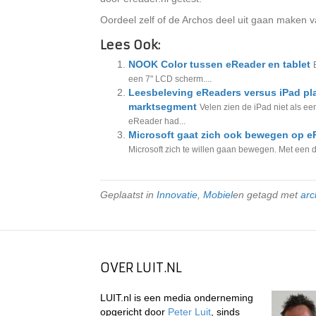
Oordeel zelf of de Archos deel uit gaan maken v
Lees Ook:
NOOK Color tussen eReader en tablet
een 7" LCD scherm....
Leesbeleving eReaders versus iPad plaa
marktsegment
Velen zien de iPad niet als e
eReader had...
Microsoft gaat zich ook bewegen op eR
Microsoft zich te willen gaan bewegen. Met een 
Geplaatst in
Innovatie
,
Mobiel
en getagd met
arc
OVER LUIT.NL
LUIT.nl is een media onderneming
opgericht door
Peter Luit
, sinds