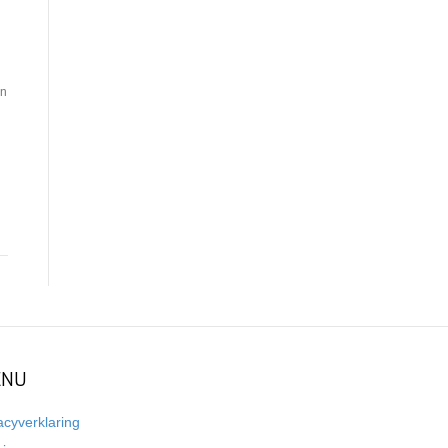
an
NU
acyverklaring