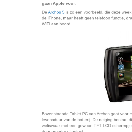
gaan Apple voor.
De
Archos 5
is zo een voorbeeld, die deze wee
de iPhone, maar heeft geen telefoon functie, dra
WiFi aan boord.
Bovenstaande Tablet PC van Archos gaat voor ee
levensduur van de batterij. De neiging bestaat di
weliswaar met een gewoon TFT-LCD schermpje.
door ereader.nl getest.