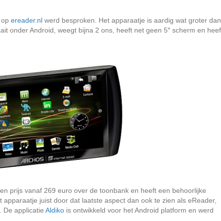
k op
ereader.nl
werd besproken. Het apparaatje is aardig wat groter dan
ait onder Android, weegt bijna 2 ons, heeft net geen 5″ scherm en heef
n prijs vanaf 269 euro over de toonbank en heeft een behoorlijke
t apparaatje juist door dat laatste aspect dan ook te zien als eReader,
 De applicatie
Aldiko
is ontwikkeld voor het Android platform en werd