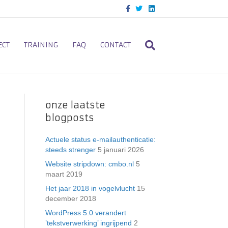
F
T
L
a
w
i
c
i
n
e
t
k
b
t
e
o
e
d
ECT
TRAINING
FAQ
CONTACT
o
r
i
k
n
onze laatste
blogposts
Actuele status e-mailauthenticatie:
steeds strenger
5 januari 2026
Website stripdown: cmbo.nl
5
maart 2019
Het jaar 2018 in vogelvlucht
15
december 2018
WordPress 5.0 verandert
’tekstverwerking’ ingrijpend
2