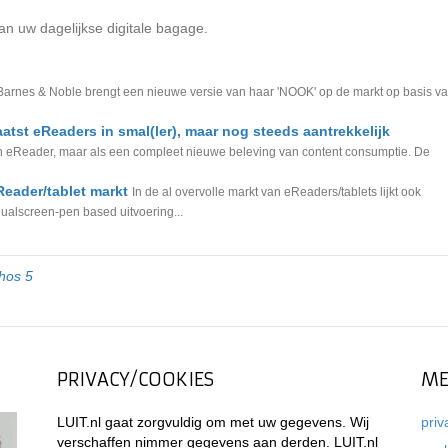
an uw dagelijkse digitale bagage.
Barnes & Noble brengt een nieuwe versie van haar 'NOOK' op de markt op basis v
tst eReaders in smal(ler), maar nog steeds aantrekkelijk
en eReader, maar als een compleet nieuwe beleving van content consumptie. De
eader/tablet markt
In de al overvolle markt van eReaders/tablets lijkt ook
dualscreen-pen based uitvoering...
hos 5
PRIVACY/COOKIES
ME
LUIT.nl gaat zorgvuldig om met uw gegevens. Wij
priv
verschaffen nimmer gegevens aan derden. LUIT.nl