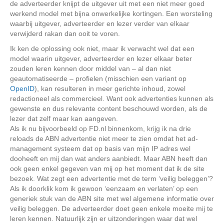
de adverteerder knijpt de uitgever uit met een niet meer goed
werkend model met bijna onwerkelijke kortingen. Een worsteling
waarbij uitgever, adverteerder en lezer verder van elkaar
verwijderd rakan dan ooit te voren.
Ik ken de oplossing ook niet, maar ik verwacht wel dat een
model waarin uitgever, adverteerder en lezer elkaar beter
zouden leren kennen door middel van – al dan niet
geautomatiseerde – profielen (misschien een variant op
OpenID
), kan resulteren in meer gerichte inhoud, zowel
redactioneel als commercieel. Want ook advertenties kunnen als
gewenste en dus relevante content beschouwd worden, als de
lezer dat zelf maar kan aangeven.
Als ik nu bijvoorbeeld op FD.nl binnenkom, krijg ik na drie
reloads de ABN advertentie niet meer te zien omdat het ad-
management systeem dat op basis van mijn IP adres wel
dooheeft en mij dan wat anders aanbiedt. Maar ABN heeft dan
ook geen enkel gegeven van mij op het moment dat ik de site
bezoek. Wat zegt een advertentie met de term ‘veilig beleggen’?
Als ik doorklik kom ik gewoon ‘eenzaam en verlaten’ op een
generiek stuk van de ABN site met wel algemene informatie over
veilig beleggen. De adverteerder doet geen enkele moeite mij te
leren kennen. Natuurlijk zijn er uitzonderingen waar dat wel