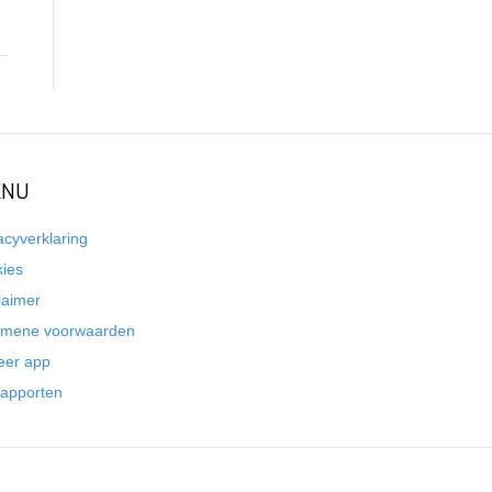
NU
acyverklaring
kies
laimer
emene voorwaarden
eer app
rapporten