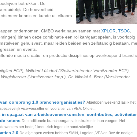
bedrijven betrokken. De
erduidelijk. De hoeveelheid
eds meer kennis en kunde uit elkaars
 stappen ondernomen. CMBO werkt nauw samen met
XPLOR
,
TSOC
,
ingen) binnen deze combinatie een rol kan/gaat spelen, is voorlopig
stelveen gehuisvest, maar leiden beiden een zelfstandig bestaan, me
gressen en events.
chillende media creatie- en productie disciplines op overkoepend branch
itglied FCP), Wilfried Lülsdorf (Stellvertretender Vorsitzender FCP),
agishauser (Vorsitzender f:mp.), Dr. Nikolai A. Behr (Vorsitzender
 van oorsprong 1.0 brancheorganisaties?
Afgelopen weekend las ik het
ctievelijk vice-voorzitter en voorzitter van VEA. Of die...
in spagaat van arbeidsovereenkomsten, contributies, activiteite
nde ketens
De traditionele brancheorgansaties kraken in hun voegen. Het
erkers per bedrijf, keert zich tegen de noodzakelijke...
aties 2.0
De afgelopen weken hebben SMIN, Logeion, VEA en BvA de nodige