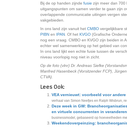
Bij de op handen zijnde
fusie
zijn meer dan 700 
uitgangspunten om samen verder te gaan zijn ov
overlappende communicatie uitingen vergen ste
vakgebieden.
In ons land zijn vanuit het
CMBO
vergelijkbare
PIBN
en
IPAN
. Of het
KVGO
(Grafische Ondernem
nog een vraag. CMBO en KVGO zijn beiden in Am
echter wel samenwerking op het gebied van con
In ons land lijkt een echte fusie tussen de vers
niveau voorlopig nog niet in zicht.
Op de foto (vlnr) Dr. Andreas Siefke (Vorstandsm
Manfred Hasenbeck (Vorsitzender FCP), Jürgen W
CTVA).
Lees Ook:
VEA vernieuwt: voorbeeld voor andere
verhaal van Simon Neefjes en Ralph Wisbrun, respe
Deze week in GW: Brancheorganisaties 
en virtuele concurrenten in verandere
businessmodel, gebaseerd op hoeveelheden medew
Weekendoverpeinzing: brancheorganis