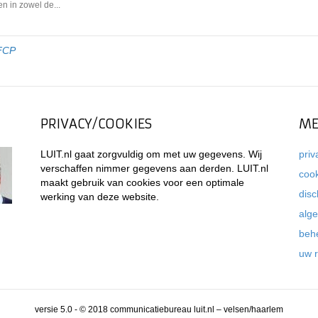
n in zowel de...
FCP
PRIVACY/COOKIES
ME
LUIT.nl gaat zorgvuldig om met uw gegevens. Wij
priv
verschaffen nimmer gegevens aan derden. LUIT.nl
coo
maakt gebruik van cookies voor een optimale
disc
werking van deze website.
alg
beh
uw 
versie 5.0 - © 2018 communicatiebureau luit.nl – velsen/haarlem