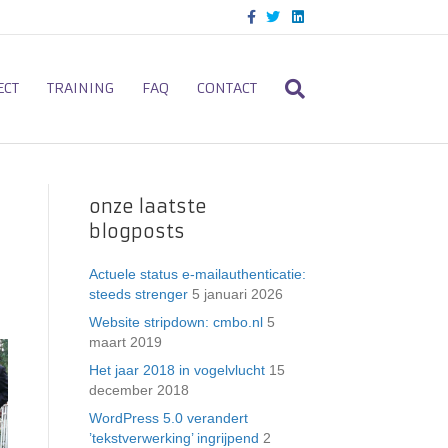
F
T
L
a
w
i
c
i
n
e
t
k
b
t
e
o
e
d
ECT
TRAINING
FAQ
CONTACT
o
r
i
k
n
onze laatste
blogposts
Actuele status e-mailauthenticatie:
steeds strenger
5 januari 2026
Website stripdown: cmbo.nl
5
maart 2019
Het jaar 2018 in vogelvlucht
15
december 2018
WordPress 5.0 verandert
’tekstverwerking’ ingrijpend
2