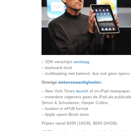
– SDK verschijnt
vandaag
– keyboard dock
– multitasking niet bekend, dus ook geen specs 
Overige
wetenswaardigheden
:
– New York Times
launch
of on-iPad newspaper 
– meerdere uitgevers gaan de iPad als publicat
Simon & Schusteren, Harper Collins.
– boeken in ePUB format
– Apple opent iBook store
Prijzen vanaf $499 (16GB), $699 (64GB).