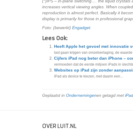
(*)IPS – in-plane switching…. the liquid crystals 
increases vertical viewing angles. When coupled 
reproduction is almost perfect. Basically it bec
display is primarily for those in professional grap
Foto: (bewerkt)
Engadget
.
Lees Ook:
Heeft Apple het gevoel met innovatie v
last gaan krijgen van omzetverlaging, de waarde 
Cijfers iPad nog beter dan iPhone – co
vermoeden dat de eerste miljoen iPads in slechts
Websites op iPad zijn zonder aanpassi
iPad als device te kiezen, met daarin een...
Geplaatst in
Ondernemingen
en getagd met
iPa
OVER LUIT.NL