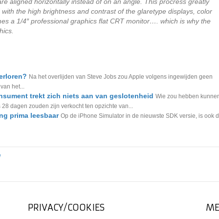
are aligned horizontally instead of on an angle. This procress greatly
with the high brightness and contrast of the glaretype displays, color
omes a 1/4″ professional graphics flat CRT monitor…. which is why the
hics.
erloren?
Na het overlijden van Steve Jobs zou Apple volgens ingewijden geen
van het...
nsument trekt zich niets aan van geslotenheid
Wie zou hebben kunne
 28 dagen zouden zijn verkocht ten opzichte van...
ng prima leesbaar
Op de iPhone Simulator in de nieuwste SDK versie, is ook 
d
PRIVACY/COOKIES
ME