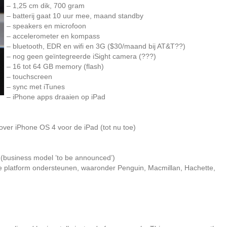
– 1,25 cm dik, 700 gram
– batterij gaat 10 uur mee, maand standby
– speakers en microfoon
– accelerometer en kompass
– bluetooth, EDR en wifi en 3G ($30/maand bij AT&T??)
– nog geen geïntegreerde iSight camera (???)
– 16 tot 64 GB memory (flash)
– touchscreen
– sync met iTunes
– iPhone apps draaien op iPad
over iPhone OS 4 voor de iPad (tot nu toe)
(business model ’to be announced’)
ie platform ondersteunen, waaronder Penguin, Macmillan, Hachette,