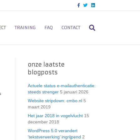
F
T
L
a
w
i
c
i
n
e
t
k
b
t
e
o
e
d
ECT
TRAINING
FAQ
CONTACT
o
r
i
k
n
onze laatste
blogposts
Actuele status e-mailauthenticatie:
steeds strenger
5 januari 2026
s
Website stripdown: cmbo.nl
5
maart 2019
Het jaar 2018 in vogelvlucht
15
december 2018
WordPress 5.0 verandert
’tekstverwerking’ ingrijpend
2