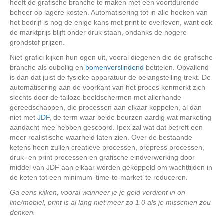
heeft de grafische branche te maken met een voortdurende
beheer op lagere kosten. Automatisering tot in alle hoeken van
het bedrijf is nog de enige kans met print te overleven, want ook
de marktprijs blijft onder druk staan, ondanks de hogere
grondstof prijzen.
Niet-grafici kijken hun ogen uit, vooral diegenen die de grafische
branche als oubollig en
bomenverslindend
betitelen. Opvallend
is dan dat juist de fysieke apparatuur de belangstelling trekt. De
automatisering aan de voorkant van het proces kenmerkt zich
slechts door de talloze beeldschermen met allerhande
gereedschappen, die processen aan elkaar koppelen, al dan
niet met
JDF
, de term waar beide beurzen aardig wat marketing
aandacht mee hebben gescoord. Ipex zal wat dat betreft een
meer realistische waarheid laten zien. Over de bestaande
ketens heen zullen creatieve processen, prepress processen,
druk- en print processen en grafische eindverwerking door
middel van JDF aan elkaar worden gekoppeld om wachttijden in
de keten tot een minimum ’time-to-market’ te reduceren.
Ga eens kijken, vooral wanneer je je geld verdient in on-
line/mobiel, print is al lang niet meer zo 1.0 als je misschien zou
denken.