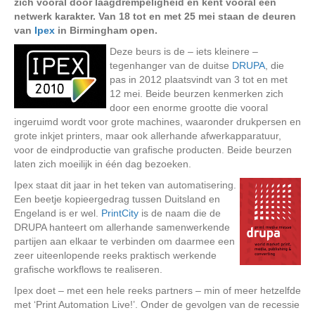
zich vooral door laagdrempeligheid en kent vooral een
netwerk karakter. Van 18 tot en met 25 mei staan de deuren
van
Ipex
in Birmingham open.
Deze beurs is de – iets kleinere –
tegenhanger van de duitse
DRUPA
, die
pas in 2012 plaatsvindt van 3 tot en met
12 mei. Beide beurzen kenmerken zich
door een enorme grootte die vooral
ingeruimd wordt voor grote machines, waaronder drukpersen en
grote inkjet printers, maar ook allerhande afwerkapparatuur,
voor de eindproductie van grafische producten. Beide beurzen
laten zich moeilijk in één dag bezoeken.
Ipex staat dit jaar in het teken van automatisering.
Een beetje kopieergedrag tussen Duitsland en
Engeland is er wel.
PrintCity
is de naam die de
DRUPA hanteert om allerhande samenwerkende
partijen aan elkaar te verbinden om daarmee een
zeer uiteenlopende reeks praktisch werkende
grafische workflows te realiseren.
Ipex doet – met een hele reeks partners – min of meer hetzelfde
met ‘Print Automation Live!’. Onder de gevolgen van de recessie