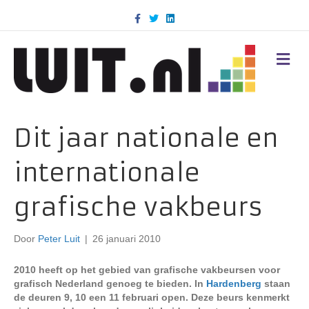
F
T
L
a
w
i
c
i
n
e
t
k
b
t
e
M
o
e
d
E
o
r
i
N
k
n
U
Dit jaar nationale en
internationale
grafische vakbeurs
Door
Peter Luit
|
26 januari 2010
2010 heeft op het gebied van grafische vakbeursen voor
grafisch Nederland genoeg te bieden. In
Hardenberg
staan
de deuren 9, 10 een 11 februari open. Deze beurs kenmerkt