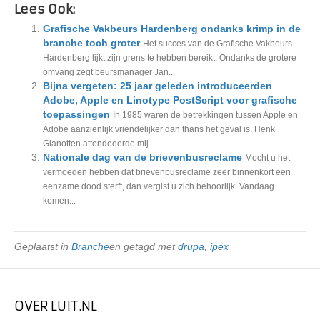
Lees Ook:
Grafische Vakbeurs Hardenberg ondanks krimp in de
branche toch groter
Het succes van de Grafische Vakbeurs
Hardenberg lijkt zijn grens te hebben bereikt. Ondanks de grotere
omvang zegt beursmanager Jan...
Bijna vergeten: 25 jaar geleden introduceerden
Adobe, Apple en Linotype PostScript voor grafische
toepassingen
In 1985 waren de betrekkingen tussen Apple en
Adobe aanzienlijk vriendelijker dan thans het geval is. Henk
Gianotten attendeeerde mij...
Nationale dag van de brievenbusreclame
Mocht u het
vermoeden hebben dat brievenbusreclame zeer binnenkort een
eenzame dood sterft, dan vergist u zich behoorlijk. Vandaag
komen...
Geplaatst in
Branche
en getagd met
drupa
,
ipex
OVER LUIT.NL