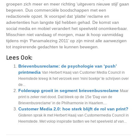
groepen zich meer en meer richting ‘uitgevers nieuwe stijl’ gaan
begeven. Dus commerciële boodschappen met een
redactionele opzet. Ik voorspel dat ‘platte’ reclame en
advertenties hun langste tijd hebben gehad. De komst van
social media en mobiel verandert het speelveld onomkeerbaar.
Misschien niet vandaag of morgen, maar ik hoop vanmiddag
tijdens mijn ‘Panamalezing 2011’ op zijn minst alle aanwezigen
tot inspirerende gedachten te kunnen bewegen.
Lees Ook:
Brievenbusreclame: de psychologie van ‘push’
printmedia
Van Herbert Haaij van Customer Media Council in
Heemstede kreeg ik het verzoek een 'mini boekje' te schrijven over
de...
Folderapp groeit in segment brievenbusreclame
Maar
print is zeker niet dood. Dat bleek op de 15e 'Dag van de
Brievenbusreclame' in de Philharmonie in Haarlem....
Customer Media 2.0: hoe sterk blijft de rol van print?
Gisteren sprak ik met Herbert Haaij van Customermedia Council in
Heemstede. Met volop inspiratie tastten we het speelveld af van...