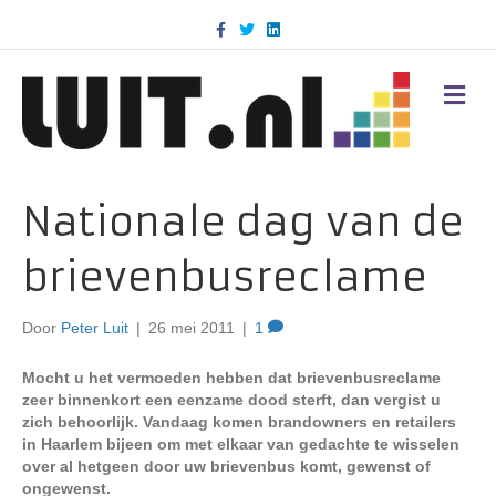
F
T
L
a
w
i
c
i
n
e
t
k
b
t
e
M
o
e
d
E
o
r
i
N
k
n
U
Nationale dag van de
brievenbusreclame
Door
Peter Luit
|
26 mei 2011
|
1
Mocht u het vermoeden hebben dat brievenbusreclame
zeer binnenkort een eenzame dood sterft, dan vergist u
zich behoorlijk. Vandaag komen brandowners en retailers
in Haarlem bijeen om met elkaar van gedachte te wisselen
over al hetgeen door uw brievenbus komt, gewenst of
ongewenst.