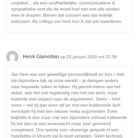
corpsbal… als een onafhankelijke, communicatieve &
sympathieke vent die de moed had niet met alle winden
mee te draaien. Binnen dat concern was dat redelijk
zeldzaam. Als collega van hem kon ik dat wel waarderen.
Henk Gianotten
op 25 januari 2010 om 01:39
Jan Hein was een geweldige persoonlijkheid en kon – met
zijn bijzondere kijk op onze wereld – je dwingen anders
naar bepaalde zaken te kijken. Hij genoot intens van het
debat, was het ook regelmatig niet met me eens, maar
luisterde met respect naar de argumenten. Soms – héél
soms – viel hij dan even stil en met een bulderende lach
vervolgde hij met een nieuwe reeks argumenten. Even
twijfelde ik dan maar met een bijzondere omhaal trakteerde
hij me dan op een onverwacht maar zeer gemeend
compliment. Ons laatste zeer uitvoerige gesprek in een
hotellobby in Utrecht zal ik nooit vergeten. Géén techniek,