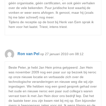
géén organisatie, géén certificaten, en ook géén verhalen
over de vele bekenden. Puur juridische kost waarbij de
vonken er weer eens afvlogen. Ik genoot, maar hij (zoals
hij me later schreef) nog meer.
Tijdens de receptie op de boot bij Henk van Eem sprak ik
hem voor het laatst. Triest, intens triest.
Ron van Pel
op 27 januari 2010 om 08:12
Beste Peter, je hebt Jan Hein prima getypeerd. Jan Hein
was november 2009 nog een paar uur op bezoek bij neroc
op onze nieuwe locatie en verbaasde zich over de
technologische veranderingen en nieuwe weg die wij zijn
ingeslagen. We hebben nog een goed gesprek gehad over
het oude en nieuwe neroc een paar oud collega’s waren
verrast toen ik met Jan Hein door ons bedrijf liep. Dat het
de laatste keer zou zijn kwam niet bij mij op. Een bijzonder
mens is heengegaan zeker voor mij. Ik wens Hanny en de