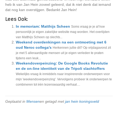
heb ik van Jan Hein zoveel geleerd, dat ik niet denk dat iemand
dat nog kan overstijgen. Bedankt Jan Hein!
Lees Ook:
In memoriam: Matthijs Scheen
Soms vraag je je af hoe
persoonlijk je eigen zakelijke website mag worden. Het overlijden
van Matthijs Scheen op slechts...
Weekend overdenkingen na een ontmoeting met 6
oud Neroc collega’s
Herkennen jullie dit? Op vrijdagavond zit
je met 5 alleraardigste mensen uit je eigen verleden te praten
tijdens een leuk...
Weekendoverpeinzing: De Google Books Revolutie
en de on-line identiteit van de Tripoli slachtoffers
Wekelijks vraag ik inmiddels naar inspirerende onderwerpen voor
mijn 'weekendoverpeinzing'. Vervolgens probeer ik onderwerpen te
combineren tot één lezenswaardig verhaal....
Geplaatst in
Mensen
en getagd met
jan hein koningsveld