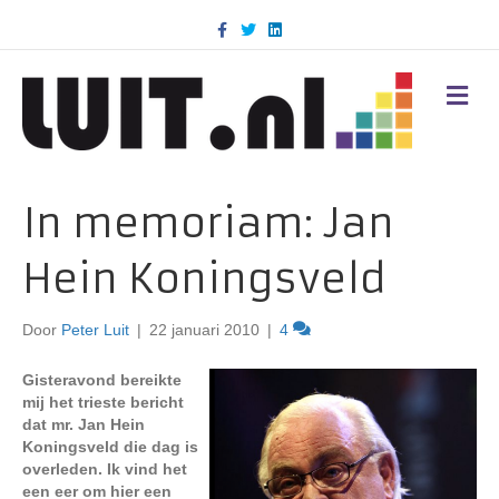
F
T
L
a
w
i
c
i
n
e
t
k
b
t
e
M
o
e
d
E
o
r
i
N
k
n
U
In memoriam: Jan
Hein Koningsveld
Door
Peter Luit
|
22 januari 2010
|
4
Gisteravond bereikte
mij het trieste bericht
dat mr. Jan Hein
Koningsveld die dag is
overleden. Ik vind het
een eer om hier een