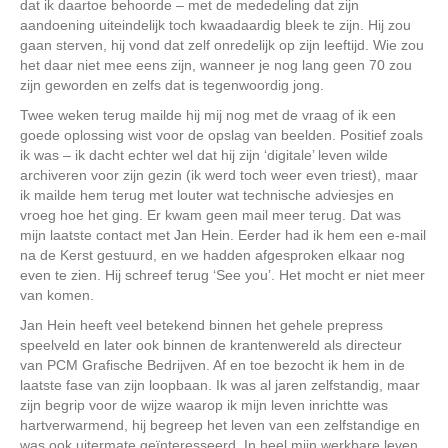
dat ik daartoe behoorde – met de mededeling dat zijn
aandoening uiteindelijk toch kwaadaardig bleek te zijn. Hij zou
gaan sterven, hij vond dat zelf onredelijk op zijn leeftijd. Wie zou
het daar niet mee eens zijn, wanneer je nog lang geen 70 zou
zijn geworden en zelfs dat is tegenwoordig jong.
Twee weken terug mailde hij mij nog met de vraag of ik een
goede oplossing wist voor de opslag van beelden. Positief zoals
ik was – ik dacht echter wel dat hij zijn ‘digitale’ leven wilde
archiveren voor zijn gezin (ik werd toch weer even triest), maar
ik mailde hem terug met louter wat technische adviesjes en
vroeg hoe het ging. Er kwam geen mail meer terug. Dat was
mijn laatste contact met Jan Hein. Eerder had ik hem een e-mail
na de Kerst gestuurd, en we hadden afgesproken elkaar nog
even te zien. Hij schreef terug ‘See you’. Het mocht er niet meer
van komen.
Jan Hein heeft veel betekend binnen het gehele prepress
speelveld en later ook binnen de krantenwereld als directeur
van PCM Grafische Bedrijven. Af en toe bezocht ik hem in de
laatste fase van zijn loopbaan. Ik was al jaren zelfstandig, maar
zijn begrip voor de wijze waarop ik mijn leven inrichtte was
hartverwarmend, hij begreep het leven van een zelfstandige en
was ook uitermate geïnteresseerd. In heel mijn werkbare leven