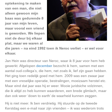
optekening te maken
van een man, die niet
alleen gewoon mijn
baas was gedurende 8
jaar van mijn leven,
maar vooral een vriend
is geworden. We liepen
niet de deur bij elkaar
plat, maar we waren al
die jaren – na eind 1992 toen ik Neroc verliet – er wel voor
elkaar.
Jan Hein was directeur van Neroc, waar ik 8 jaar voor hem heb
gewerkt. Afgelopen
december
bezocht ik hem, samen met een
aantal oud-collega’s, die hem, net zoals ik, lief zijn gaan hebben.
Het ging toen redelijk goed met hem. 2009 was een zwaar jaar
met een vreselijke operatie, bestralingen, moeizaam herstel etc.
Maar eind dat jaar was hij er weer. Mooie juridsiche volzinnen,
die ik altijd zo heb kunnen waarderen, een brede glimlach, maar
dan ook weer ‘down to earth’ de waarheid kunnen zeggen.
Hij is niet meer. Ik ben verdrietig. Hij stuurde op de tweede
Kerstdag een e-mail naar zijn vrienden – ik was wederom trots